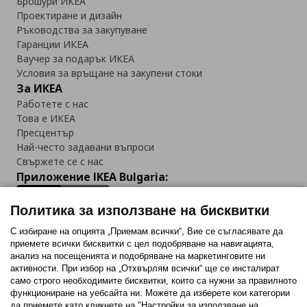
Брошури ИКЕА
Проектиране и дизайн
Ръководства за закупуване
Гаранции ИКЕА
Ваучер за подарък ИКЕА
Условия за връщане на закупени стоки
За ИКЕА
Работете с нас
Това е ИКЕА
Пресцентър
Най-често задавани въпроси
Свържете се с нас
Приложение IKEA Bulgaria:
Политика за използване на бисквитки
С избиране на опцията „Приемам всички“, Вие се съгласявате да
приемете всички бисквитки с цел подобряване на навигацията,
Последвайте ни:
анализ на посещенията и подобряване на маркетинговите ни
активности. При избор на „Отхвърлям всички“ ще се инсталират
Facebook
Twitter
Youtube
Pinterest
Instagram
само строго необходимитe бисквитки, които са нужни за правилното
функциониране на уебсайта ни. Можете да изберете кои категории
да приемете като кликнете на "Настройки за използване на