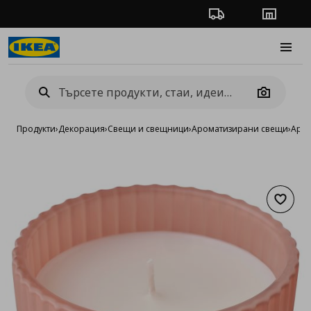
Проследяване на п
Магази
Burge
Camera
Продукти
›
Декорация
›
Свещи и свещници
›
Ароматизирани свещи
›
Аром
Добав