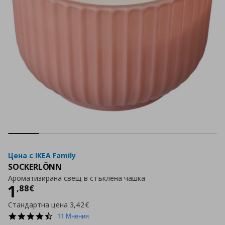
Цена с IKEA Family
SOCKERLÖNN
Ароматизирана свещ в стъклена чашка
Цена
1,88 €
1
,
88
€
Стандартна цена
3,42€
4.6
11 Мнения
star