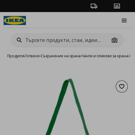
Проследяване на п
Магази
Burge
Camera
Продукти
›
Готвене
›
Съхранение на храна
›
Чанти и пликове за храна
›
Хл
Добав