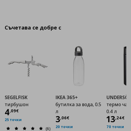
Съчетава се добре с
SEGELFISK
IKEA 365+
UNDERSÖ
тирбушон
бутилка за вода, 0.5
термо чаш
Цена
4,09 €
4
,
09
€
л
0.4 л
Цена
3,06 €
Цена
3
13
,
06
€
,
24
€
25 точки
20 точки
70 точки
(6)