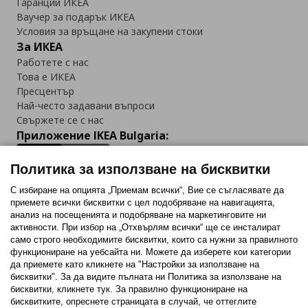
Гаранции ИКЕА
Ваучер за подарък ИКЕА
Условия за връщане на закупени стоки
За ИКЕА
Работете с нас
Това е ИКЕА
Пресцентър
Най-често задавани въпроси
Свържете се с нас
Приложение IKEA Bulgaria:
Политика за използване на бисквитки
С избиране на опцията „Приемам всички“, Вие се съгласявате да
приемете всички бисквитки с цел подобряване на навигацията,
Последвайте ни:
анализ на посещенията и подобряване на маркетинговите ни
активности. При избор на „Отхвърлям всички“ ще се инсталират
Facebook
Twitter
Youtube
Pinterest
Instagram
само строго необходимитe бисквитки, които са нужни за правилното
функциониране на уебсайта ни. Можете да изберете кои категории
да приемете като кликнете на "Настройки за използване на
бисквитки". За да видите пълната ни Политика за използване на
бисквитки, кликнете тук. За правилно функциониране на
бисквитките, опреснете страницата в случай, че оттеглите