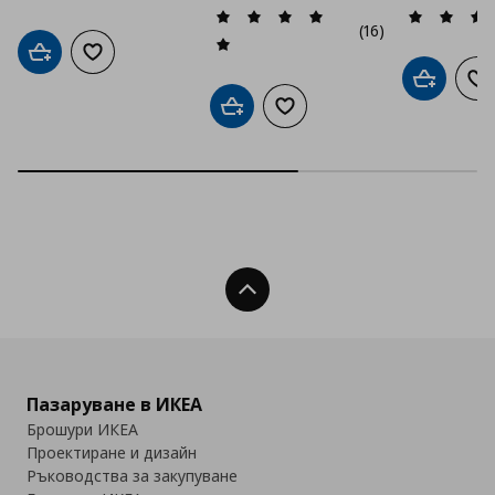
(16)
Добави в кошницата
Добави към списъка с любими
Добави в
До
Добави в кошницата
Добави към списъка с люб
Нагоре
Пазаруване в ИКЕА
Брошури ИКЕА
Проектиране и дизайн
Ръководства за закупуване