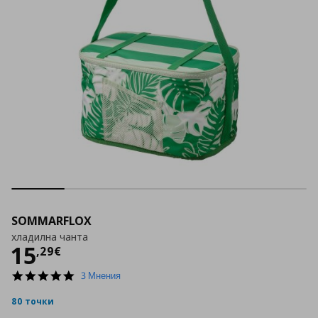
SOMMARFLOX
хладилна чанта
Цена
15,29 €
15
,
29
€
5.0
3 Мнения
star
rating
80 точки