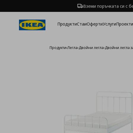
Вземи поръчката си с б
Продукти
Стаи
Оферти
Услуги
Проекти
Продукти
›
Легла
›
Двойни легла
›
Двойни легла з