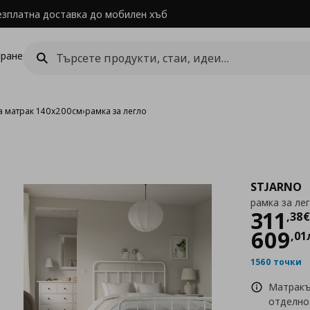
езплатна доставка до мобилен хъб
ране
а матрак 140x200см
›
рамка за легло
STJARNO
рамка за ле
Цен
311
,
38
€
609
,
01
1560 точки
Матракъ
отделно