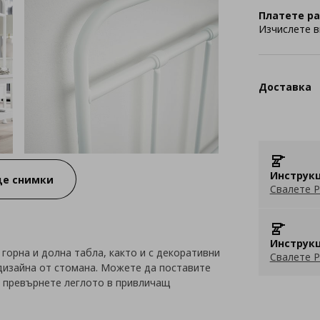
Платете ра
Изчислете в
Доставка
Инструкц
е снимки
Свалете P
Инструкц
 горна и долна табла, както и с декоративни
Свалете P
дизайна от стомана. Можете да поставите
а превърнете леглото в привличащ