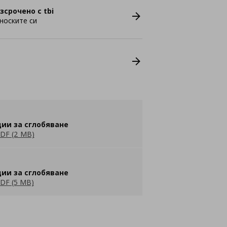
зсрочено с tbi
носките си
ии за сглобяване
DF (2 MB)
ии за сглобяване
DF (5 MB)