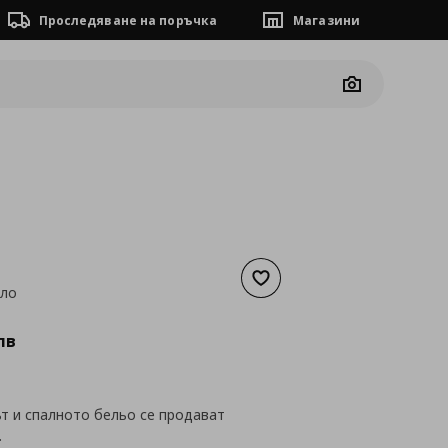
Проследяване на поръчка
Магазини
Camera
Добави към списъка с люб
гло
а
311,38 €
лв
т и спалното бельо се продават
.