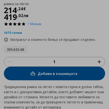
рамка за легло
Цена
214,24 €
214
,
24
€
419
,
02
лв
5.0
1 Мнение
star
rating
1075 точки
Матракът и спалното бельо се продават отделно.
395.633.48
Добави в кошницата
Традиционна рамка за легло с извита горна и долна табла,
както и с декоративни детайли, които добавят акцент към
дизайна от стомана. Можете да поставите любимите си
спални комплекти, за да превърнете леглото в привличащ
вниманието детайл от интериора.