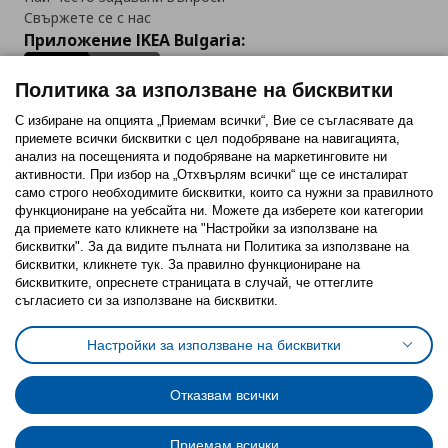
Свържете се с нас
Приложение IKEA Bulgaria:
Политика за използване на бисквитки
С избиране на опцията „Приемам всички“, Вие се съгласявате да
приемете всички бисквитки с цел подобряване на навигацията,
Последвайте ни:
анализ на посещенията и подобряване на маркетинговите ни
активности. При избор на „Отхвърлям всички“ ще се инсталират
Facebook
Twitter
Youtube
Pinterest
Instagram
само строго необходимитe бисквитки, които са нужни за правилното
функциониране на уебсайта ни. Можете да изберете кои категории
да приемете като кликнете на "Настройки за използване на
бисквитки". За да видите пълната ни Политика за използване на
бисквитки, кликнете тук. За правилно функциониране на
бисквитките, опреснете страницата в случай, че оттеглите
съгласието си за използване на бисквитки.
Политика за използване на бисквитки (Cookies)
Избор на настройки за използване на бисквитки
Настройки за използване на бисквитки
Условия за ползване на ikea.bg
Обща политика за личните данни
Политика за защита на личните данни на ikea.bg
Общи условия на програма IKEA Family
Отказвам всички
Политика за защита на лични данни на програма IKEA Family
Приемам всички