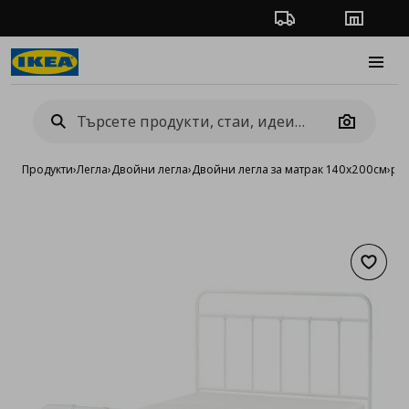
Проследяване на п
Магази
Burge
Camera
Продукти
›
Легла
›
Двойни легла
›
Двойни легла за матрак 140x200см
›
рам
Добав