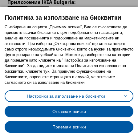
Приложение IKEA Bulgaria:
Политика за използване на бисквитки
С избиране на опцията „Приемам всички“, Вие се съгласявате да
приемете всички бисквитки с цел подобряване на навигацията,
Последвайте ни:
анализ на посещенията и подобряване на маркетинговите ни
активности. При избор на „Отхвърлям всички“ ще се инсталират
Facebook
Twitter
Youtube
Pinterest
Instagram
само строго необходимитe бисквитки, които са нужни за правилното
функциониране на уебсайта ни. Можете да изберете кои категории
да приемете като кликнете на "Настройки за използване на
бисквитки". За да видите пълната ни Политика за използване на
бисквитки, кликнете тук. За правилно функциониране на
бисквитките, опреснете страницата в случай, че оттеглите
съгласието си за използване на бисквитки.
Политика за използване на бисквитки (Cookies)
Избор на настройки за използване на бисквитки
Настройки за използване на бисквитки
Условия за ползване на ikea.bg
Обща политика за личните данни
Политика за защита на личните данни на ikea.bg
Общи условия на програма IKEA Family
Отказвам всички
Политика за защита на лични данни на програма IKEA Family
Приемам всички
© Inter-IKEA Systems B.V. 1999 - 2025