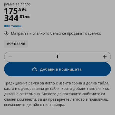
рамка за легло
Цена
175,89 €
175
,
89
€
344
,
01
лв
880 точки
Матракът и спалното бельо се продават отделно.
695.633.56
Добави в кошницата
Традиционна рамка за легло с извита горна и долна табла,
както и с декоративни детайли, които добавят акцент към
дизайна от стомана. Можете да поставите любимите си
спални комплекти, за да превърнете леглото в привличащ
вниманието детайл от интериора.