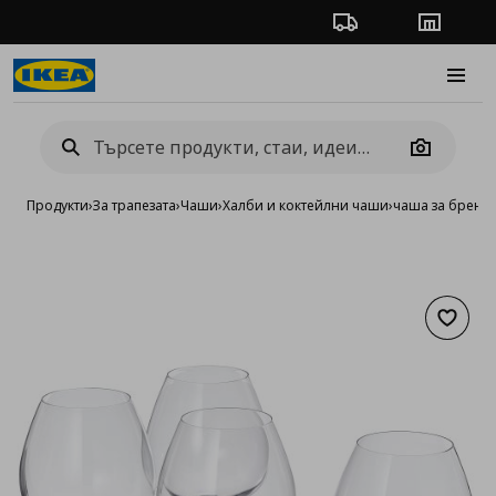
Проследяване на п
Магази
Burge
Camera
Продукти
›
За трапезата
›
Чаши
›
Халби и коктейлни чаши
›
чаша за бренди,
Добав