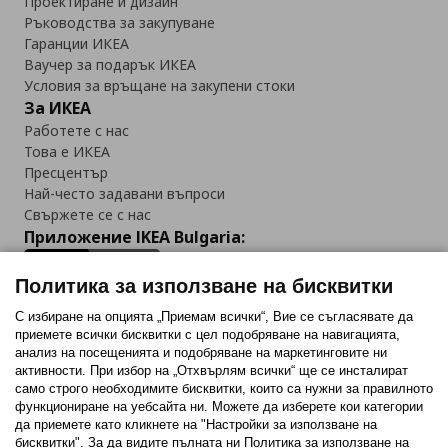
Проектиране и дизайн
Ръководства за закупуване
Гаранции ИКЕА
Ваучер за подарък ИКЕА
Условия за връщане на закупени стоки
За ИКЕА
Работете с нас
Това е ИКЕА
Пресцентър
Най-често задавани въпроси
Свържете се с нас
Приложение IKEA Bulgaria:
Политика за използване на бисквитки
С избиране на опцията „Приемам всички“, Вие се съгласявате да
приемете всички бисквитки с цел подобряване на навигацията,
Последвайте ни:
анализ на посещенията и подобряване на маркетинговите ни
активности. При избор на „Отхвърлям всички“ ще се инсталират
Facebook
Twitter
Youtube
Pinterest
Instagram
само строго необходимитe бисквитки, които са нужни за правилното
функциониране на уебсайта ни. Можете да изберете кои категории
да приемете като кликнете на "Настройки за използване на
бисквитки". За да видите пълната ни Политика за използване на