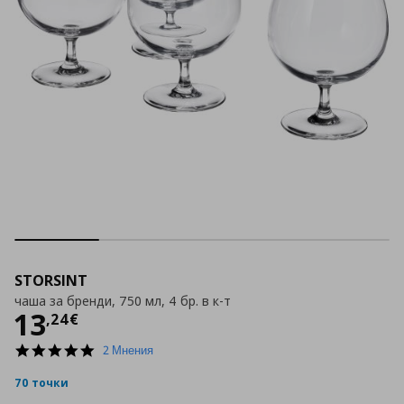
STORSINT
чаша за бренди, 750 мл, 4 бр. в к-т
Цена
13,24 €
13
,
24
€
5.0
2 Мнения
star
rating
70 точки