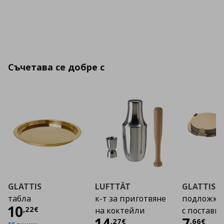
Съчетава се добре с
GLATTIS
LUFTTÄT
GLATTIS
табла
к-т за приготвяне
подложки 
Цена
10,22 €
10
,
22
€
на коктейли
с поставка
Цена
14,27 €
Цена
14
7
,
27
€
,
66
€