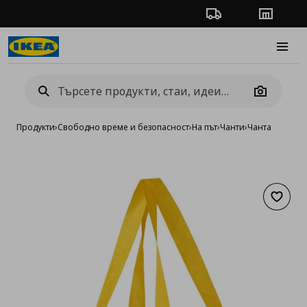
Проследяване на п
Магази
Burge
Camera
Продукти
›
Свободно време и безопасност
›
На път
›
Чанти
›
Чанта
Добав