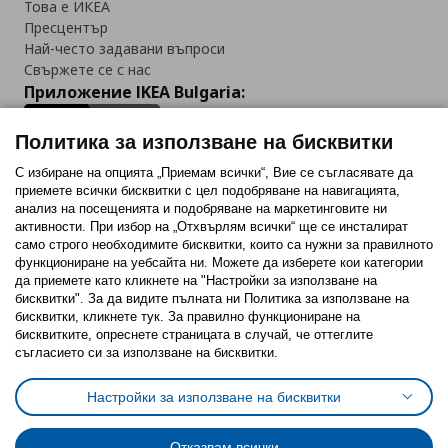
Това е ИКЕА
Пресцентър
Най-често задавани въпроси
Свържете се с нас
Приложение IKEA Bulgaria:
Политика за използване на бисквитки
С избиране на опцията „Приемам всички“, Вие се съгласявате да
приемете всички бисквитки с цел подобряване на навигацията,
Последвайте ни:
анализ на посещенията и подобряване на маркетинговите ни
активности. При избор на „Отхвърлям всички“ ще се инсталират
Facebook
Twitter
Youtube
Pinterest
Instagram
само строго необходимитe бисквитки, които са нужни за правилното
функциониране на уебсайта ни. Можете да изберете кои категории
да приемете като кликнете на "Настройки за използване на
бисквитки". За да видите пълната ни Политика за използване на
бисквитки, кликнете тук. За правилно функциониране на
бисквитките, опреснете страницата в случай, че оттеглите
съгласието си за използване на бисквитки.
Политика за използване на бисквитки (Cookies)
Избор на настройки за използване на бисквитки
Настройки за използване на бисквитки
Условия за ползване на ikea.bg
Обща политика за личните данни
Политика за защита на личните данни на ikea.bg
Общи условия на програма IKEA Family
Отказвам всички