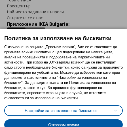
Пресцентър
Най-често задавани въпроси
Свържете се с нас
Приложение IKEA Bulgaria:
Политика за използване на бисквитки
С избиране на опцията „Приемам всички“, Вие се съгласявате да
приемете всички бисквитки с цел подобряване на навигацията,
Последвайте ни:
анализ на посещенията и подобряване на маркетинговите ни
активности. При избор на „Отхвърлям всички“ ще се инсталират
Facebook
Twitter
Youtube
Pinterest
Instagram
само строго необходимитe бисквитки, които са нужни за правилното
функциониране на уебсайта ни. Можете да изберете кои категории
да приемете като кликнете на "Настройки за използване на
бисквитки". За да видите пълната ни Политика за използване на
бисквитки, кликнете тук. За правилно функциониране на
бисквитките, опреснете страницата в случай, че оттеглите
съгласието си за използване на бисквитки.
Политика за използване на бисквитки (Cookies)
Избор на настройки за използване на бисквитки
Настройки за използване на бисквитки
Условия за ползване на ikea.bg
Обща политика за личните данни
Политика за защита на личните данни на ikea.bg
Общи условия на програма IKEA Family
Отказвам всички