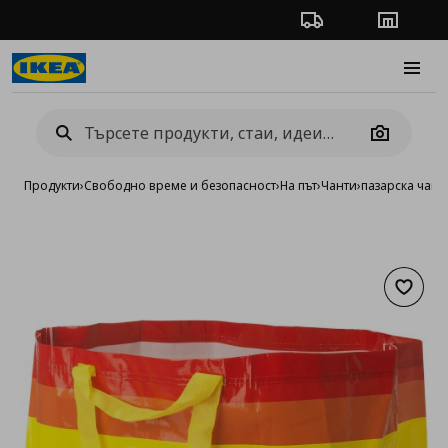
Проследяване на п
Магази
Burge
Camera
Продукти
›
Свободно време и безопасност
›
На път
›
Чанти
›
пазарска чанта
Добав