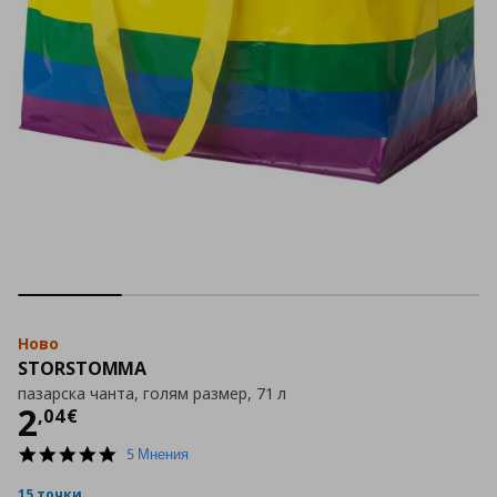
Ново
STORSTOMMA
пазарска чанта, голям размер, 71 л
Цена
2,04 €
2
,
04
€
5.0
5 Мнения
star
rating
15 точки