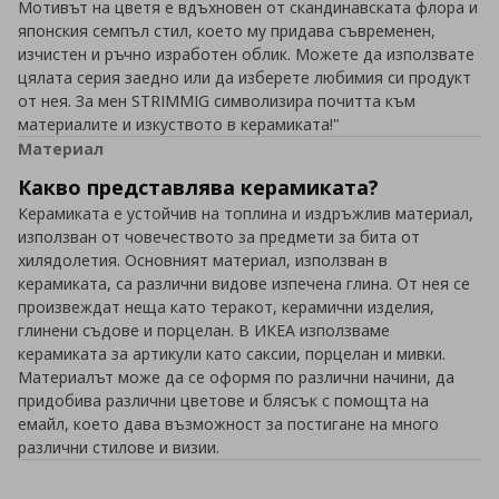
Мотивът на цветя е вдъхновен от скандинавската флора и
японския семпъл стил, което му придава съвременен,
изчистен и ръчно изработен облик. Можете да използвате
цялата серия заедно или да изберете любимия си продукт
от нея. За мен STRIMMIG символизира почитта към
материалите и изкуството в керамиката!"
Материал
Какво представлява керамиката?
Керамиката е устойчив на топлина и издръжлив материал,
използван от човечеството за предмети за бита от
хилядолетия. Основният материал, използван в
керамиката, са различни видове изпечена глина. От нея се
произвеждат неща като теракот, керамични изделия,
глинени съдове и порцелан. В ИКЕА използваме
керамиката за артикули като саксии, порцелан и мивки.
Материалът може да се оформя по различни начини, да
придобива различни цветове и блясък с помощта на
емайл, което дава възможност за постигане на много
различни стилове и визии.