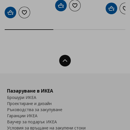
Добави в кошницата
Добави към списъка с люб
Добави в
До
Добави в кошницата
Добави към списъка с любими
Нагоре
Пазаруване в ИКЕА
Брошури ИКЕА
Проектиране и дизайн
Ръководства за закупуване
Гаранции ИКЕА
Ваучер за подарък ИКЕА
Условия за връщане на закупени стоки