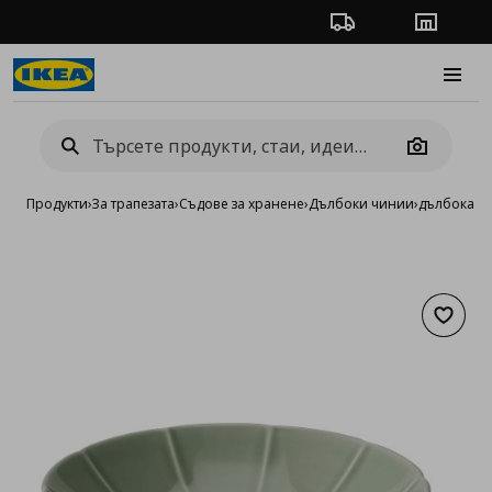
Проследяване на п
Магази
Burge
Camera
Продукти
›
За трапезата
›
Съдове за хранене
›
Дълбоки чинии
›
дълбока чи
Добав