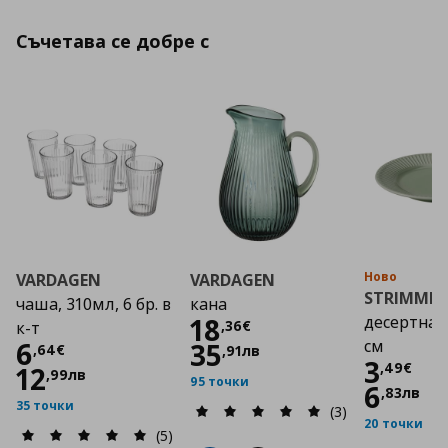
Съчетава се добре с
Ново
VARDAGEN
VARDAGEN
STRIMMIG
чаша, 310мл, 6 бр. в
кана
Цена
18,36 €
18
десертна 
,
36
€
к-т
Цена
6,64 €
6
см
35
,
64
€
,
91
лв
Цена
3
,
49
€
12
,
99
лв
95 точки
6
,
83
лв
35 точки
(3)
20 точки
(5)