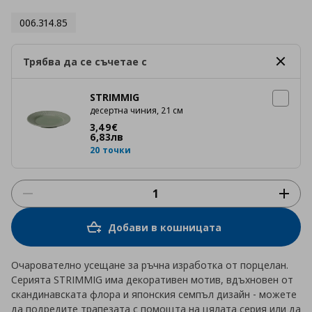
006.314.85
Трябва да се съчетае с
STRIMMIG
десертна чиния, 21 см
Цена
3,49 €
3
,
49
€
6
,
83
лв
20 точки
Добави в кошницата
Очарователно усещане за ръчна изработка от порцелан.
Серията STRIMMIG има декоративен мотив, вдъхновен от
скандинавската флора и японския семпъл дизайн - можете
да подредите трапезата с помощта на цялата серия или да