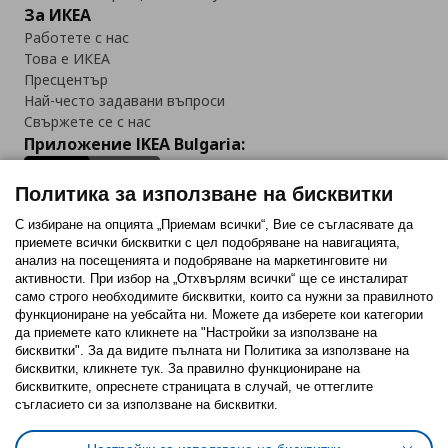
За ИКЕА
Работете с нас
Това е ИКЕА
Пресцентър
Най-често задавани въпроси
Свържете се с нас
Приложение IKEA Bulgaria:
Политика за използване на бисквитки
С избиране на опцията „Приемам всички“, Вие се съгласявате да
приемете всички бисквитки с цел подобряване на навигацията,
Последвайте ни:
анализ на посещенията и подобряване на маркетинговите ни
активности. При избор на „Отхвърлям всички“ ще се инсталират
Facebook
Twitter
Youtube
Pinterest
Instagram
само строго необходимитe бисквитки, които са нужни за правилното
функциониране на уебсайта ни. Можете да изберете кои категории
да приемете като кликнете на "Настройки за използване на
бисквитки". За да видите пълната ни Политика за използване на
бисквитки, кликнете тук. За правилно функциониране на
бисквитките, опреснете страницата в случай, че оттеглите
съгласието си за използване на бисквитки.
Политика за използване на бисквитки (Cookies)
Избор на настройки за използване на бисквитки