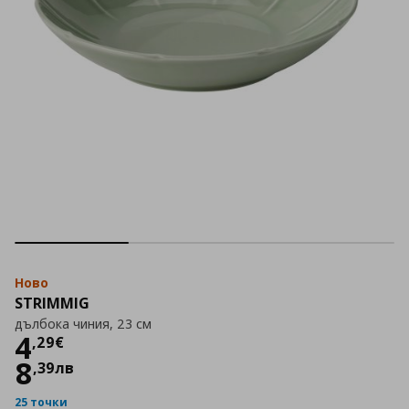
Ново
STRIMMIG
дълбока чиния, 23 см
Цена
4,29 €
4
,
29
€
8
,
39
лв
25 точки