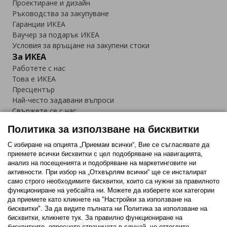
Проектиране и дизайн
Ръководства за закупуване
Гаранции ИКЕА
Ваучер за подарък ИКЕА
Условия за връщане на закупени стоки
За ИКЕА
Работете с нас
Това е ИКЕА
Пресцентър
Най-често задавани въпроси
Свържете се с нас
Приложение IKEA Bulgaria:
Политика за използване на бисквитки
С избиране на опцията „Приемам всички“, Вие се съгласявате да
приемете всички бисквитки с цел подобряване на навигацията,
анализ на посещенията и подобряване на маркетинговите ни
активности. При избор на „Отхвърлям всички“ ще се инсталират
Последвайте ни:
само строго необходимитe бисквитки, които са нужни за правилното
функциониране на уебсайта ни. Можете да изберете кои категории
Facebook
Twitter
Youtube
Pinterest
Instagram
да приемете като кликнете на "Настройки за използване на
бисквитки". За да видите пълната ни Политика за използване на
бисквитки, кликнете тук. За правилно функциониране на
бисквитките, опреснете страницата в случай, че оттеглите