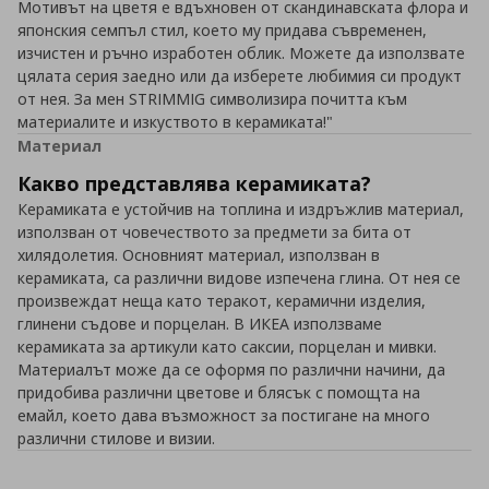
Мотивът на цветя е вдъхновен от скандинавската флора и
японския семпъл стил, което му придава съвременен,
изчистен и ръчно изработен облик. Можете да използвате
цялата серия заедно или да изберете любимия си продукт
от нея. За мен STRIMMIG символизира почитта към
материалите и изкуството в керамиката!"
Материал
Какво представлява керамиката?
Керамиката е устойчив на топлина и издръжлив материал,
използван от човечеството за предмети за бита от
хилядолетия. Основният материал, използван в
керамиката, са различни видове изпечена глина. От нея се
произвеждат неща като теракот, керамични изделия,
глинени съдове и порцелан. В ИКЕА използваме
керамиката за артикули като саксии, порцелан и мивки.
Материалът може да се оформя по различни начини, да
придобива различни цветове и блясък с помощта на
емайл, което дава възможност за постигане на много
различни стилове и визии.