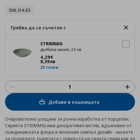
506.314.83
Трябва да се съчетае с
STRIMMIG
дълбока чиния, 23 см
Цена
4,29 €
4
,
29
€
8
,
39
лв
25 точки
Добави в кошницата
Очарователно усещане за ръчна изработка от порцелан.
Серията STRIMMIG има декоративен мотив, вдъхновен от
скандинавската флора и японския семпъл дизайн - можете
да подредите трапезата с помощта на цялата серия или да