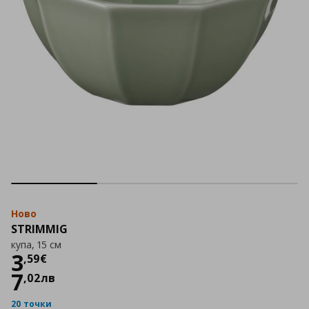
Ново
STRIMMIG
купа, 15 см
Цена
3,59 €
3
,
59
€
7
,
02
лв
20 точки