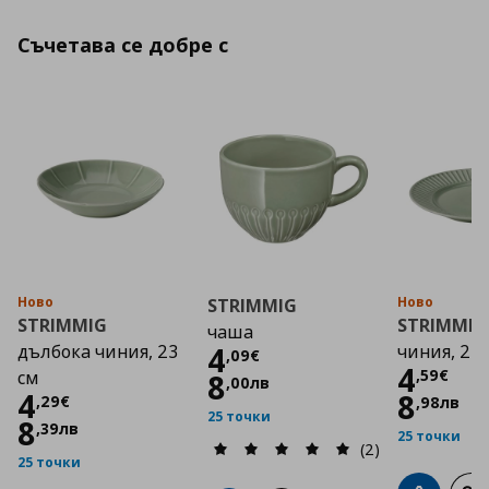
Съчетава се добре с
Ново
Ново
STRIMMIG
STRIMMIG
STRIMMIG
чаша
Цена
4,09 €
дълбока чиния, 23
4
чиния, 27
,
09
€
Цена
4
,
59
€
см
8
,
00
лв
Цена
4,29 €
4
8
,
29
€
,
98
лв
25 точки
8
,
39
лв
25 точки
(2)
25 точки