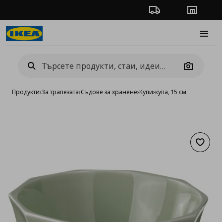
Проследяване на п
Магази
Burge
Camera
Продукти
›
За трапезата
›
Съдове за хранене
›
Купи
›
купа, 15 см
Добав