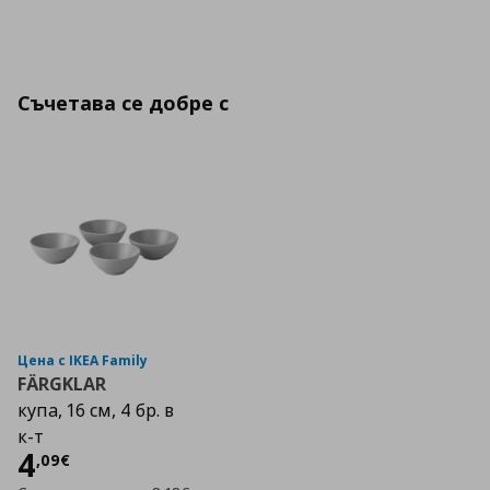
Съчетава се добре с
Цена с IKEA Family
FÄRGKLAR
купа, 16 см, 4 бр. в
к-т
Цена
4,09 €
4
,
09
€