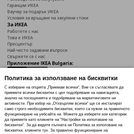
Гаранции ИКЕА
Ваучер за подарък ИКЕА
Условия за връщане на закупени стоки
За ИКЕА
Работете с нас
Това е ИКЕА
Пресцентър
Най-често задавани въпроси
Свържете се с нас
Приложение IKEA Bulgaria:
Политика за използване на бисквитки
С избиране на опцията „Приемам всички“, Вие се съгласявате да
приемете всички бисквитки с цел подобряване на навигацията,
Последвайте ни:
анализ на посещенията и подобряване на маркетинговите ни
активности. При избор на „Отхвърлям всички“ ще се инсталират
Facebook
Twitter
Youtube
Pinterest
Instagram
само строго необходимитe бисквитки, които са нужни за правилното
функциониране на уебсайта ни. Можете да изберете кои категории
да приемете като кликнете на "Настройки за използване на
бисквитки". За да видите пълната ни Политика за използване на
бисквитки, кликнете тук. За правилно функциониране на