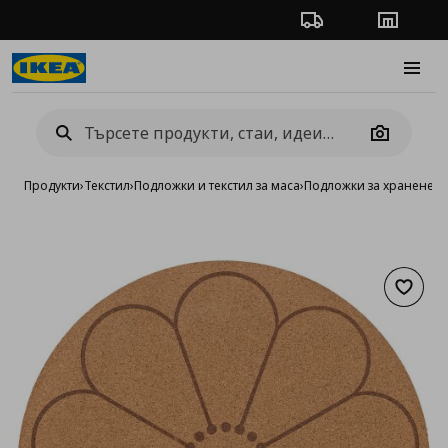
Проследяване на п
Магази
Burge
Camera
Продукти
›
Текстил
›
Подложки и текстил за маса
›
Пoдложки за хранене
›
п
Добав