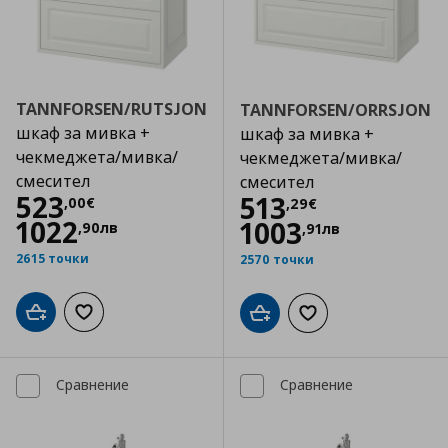
TANNFORSEN/RUTSJON
TANNFORSEN/ORRSJON
шкаф за мивка +
шкаф за мивка +
чекмеджета/мивка/
чекмеджета/мивка/
смесител
смесител
Цена
523,00 €
523
Цена
513,29 €
513
,
00
€
,
29
€
1022
1003
,
90
лв
,
91
лв
2615 точки
2570 точки
Добави в кошницата
Добави към списъка с любими
Добави в кошницата
Добави към списъка
Сравнение
Сравнение