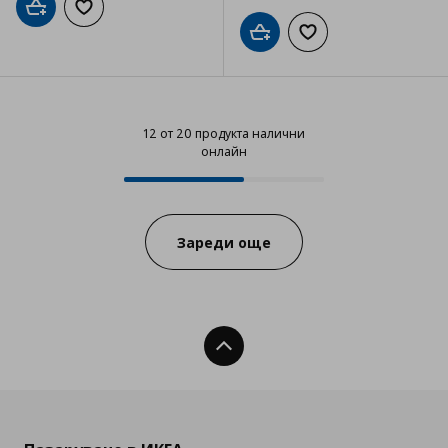
Добави в кошницата
Добави към списъка с любими
Добави в кошницата
Добави към списъка
12 от 20 продукта налични
онлайн
12 от 20 продукта налични онла
Progress:
Зареди още
Нагоре