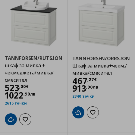
TANNFORSEN/RUTSJON
TANNFORSEN/ORRSJON
шкаф за мивка +
Шкаф за мивка+чекм./
чекмеджета/мивка/
мивка/смесител
Цена
467,27 €
467
,
27
€
смесител
Цена
523,00 €
523
913
,
00
€
,
90
лв
1022
,
90
лв
2340 точки
2615 точки
Добави в кошницата
Добави към списъка
Добави в кошницата
Добави към списъка с любими