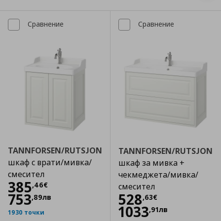
Сравнение
Сравнение
TANNFORSEN/RUTSJON
TANNFORSEN/RUTSJON
шкаф с врати/мивка/
шкаф за мивка +
смесител
чекмеджета/мивка/
Цена
385,46 €
385
,
46
€
смесител
Цена
528,63 €
753
528
,
89
лв
,
63
€
1033
,
91
лв
1930 точки