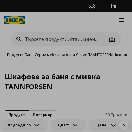
Проследяване на п
Магази
Burge
Camera
Продукти
›
Баня
›
Серии мебели за баня
›
Серия TANNFORSEN
›
Шкафове з
Шкафове за баня с мивка
TANNFORSEN
Продукт
Интериор
20 Продукти
Подреди по
Цвят:
Цена: