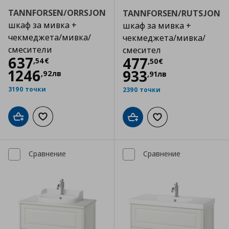
TANNFORSEN/ORRSJON
TANNFORSEN/RUTSJON
шкаф за мивка +
шкаф за мивка +
чекмеджета/мивка/
чекмеджета/мивка/
смесители
смесител
Цена
637,54 €
637
Цена
477,50 €
477
,
54
€
,
50
€
1246
933
,
92
лв
,
91
лв
3190 точки
2390 точки
Добави в кошницата
Добави към списъка с любими
Добави в кошницата
Добави към списъка
Сравнение
Сравнение