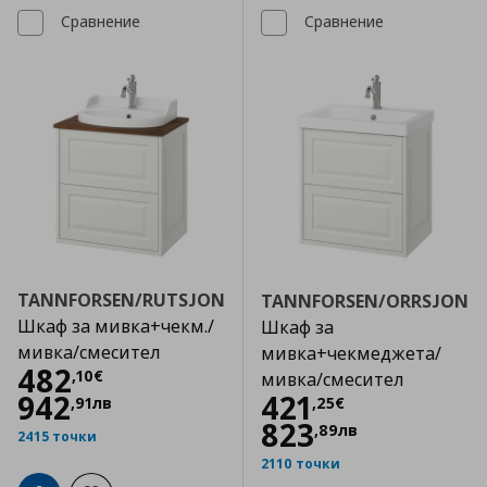
Сравнение
Сравнение
TANNFORSEN/RUTSJON
TANNFORSEN/ORRSJON
Шкаф за мивка+чекм./
Шкаф за
мивка/смесител
мивка+чекмеджета/
Цена
482,10 €
482
,
10
€
мивка/смесител
Цена
421,25 €
942
421
,
91
лв
,
25
€
823
,
89
лв
2415 точки
2110 точки