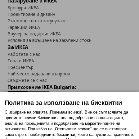
Пазаруване в ИКЕА
Брошури ИКЕА
Проектиране и дизайн
Ръководства за закупуване
Гаранции ИКЕА
Ваучер за подарък ИКЕА
Условия за връщане на закупени стоки
За ИКЕА
Работете с нас
Това е ИКЕА
Пресцентър
Най-често задавани въпроси
Свържете се с нас
Приложение IKEA Bulgaria:
Политика за използване на бисквитки
С избиране на опцията „Приемам всички“, Вие се съгласявате да
приемете всички бисквитки с цел подобряване на навигацията,
Последвайте ни:
анализ на посещенията и подобряване на маркетинговите ни
активности. При избор на „Отхвърлям всички“ ще се инсталират
Facebook
Twitter
Youtube
Pinterest
Instagram
само строго необходимитe бисквитки, които са нужни за правилното