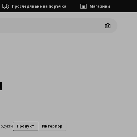
Проследяване на поръчка
Магазини
Camera
N
родукти
Продукт
Интериор