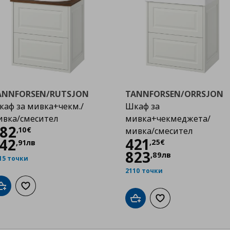
ANNFORSEN/RUTSJON
TANNFORSEN/ORRSJON
аф за мивка+чекм./
Шкаф за
ивка/смесител
мивка+чекмеджета/
Цена
482,10 €
82
,
10
€
мивка/смесител
Цена
421,25 €
421
42
,
25
€
,
91
лв
823
,
89
лв
15 точки
2110 точки
Добави в кошницата
Добави към списъка с любими
Добави в кошницата
Добави към списък