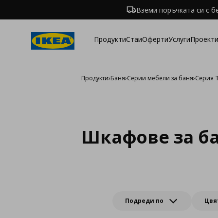
Вземи поръчката си с б
Продукти
Стаи
Оферти
Услуги
Проекти
Продукти
›
Баня
›
Серии мебели за баня
›
Серия 
Шкафове за б
Подреди по
Цвя