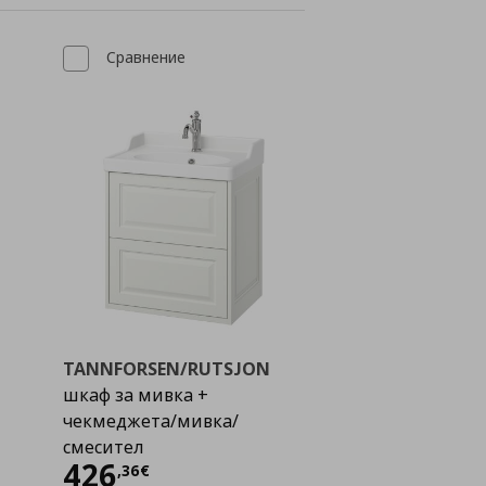
Сравнение
TANNFORSEN/RUTSJON
шкаф за мивка +
чекмеджета/мивка/
смесител
Цена
426,36 €
426
,
36
€