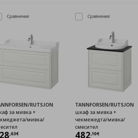
Сравнение
Сравнение
ANNFORSEN/RUTSJON
TANNFORSEN/RUTSJON
аф за мивка +
шкаф за мивка +
екмеджета/мивка/
чекмежедта/мивка/
месител
смесител
Цена
528,63 €
Цена
482,10 €
28
482
,
63
€
,
10
€