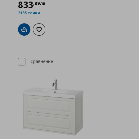
833
,
89
лв
2135 точки
а с любими
Добави в кошницата
Добави към списъка с любими
Сравнение