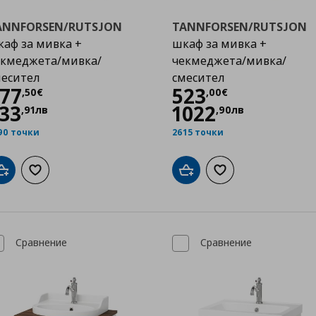
ANNFORSEN/RUTSJON
TANNFORSEN/RUTSJON
аф за мивка +
шкаф за мивка +
екмеджета/мивка/
чекмеджета/мивка/
месител
смесител
Цена
477,50 €
Цена
523,00 €
77
523
,
50
€
,
00
€
33
1022
,
91
лв
,
90
лв
90 точки
2615 точки
Добави в кошницата
Добави към списъка с любими
Добави в кошницата
Добави към списък
Сравнение
Сравнение