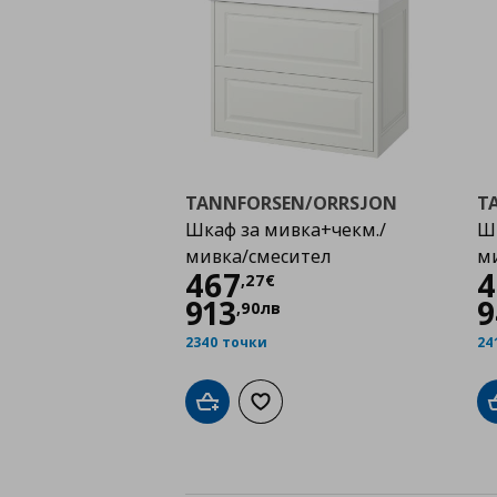
TANNFORSEN/ORRSJON
T
Шкаф за мивка+чекм./
Шк
мивка/смесител
м
Цена
467,27 €
467
4
,
27
€
913
9
,
90
лв
2340 точки
24
Добави в кошницата
Добави към списъка с любими