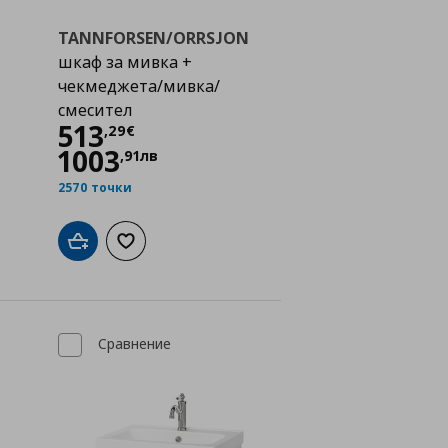
TANNFORSEN/ORRSJON
шкаф за мивка +
чекмеджета/мивка/
смесител
Цена
513,29 €
513
,
29
€
1003
,
91
лв
2570 точки
а с любими
Добави в кошницата
Добави към списъка с любими
Сравнение