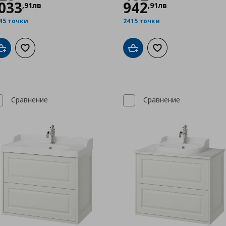
033
942
,
91
лв
,
91
лв
45 точки
2415 точки
Добави в кошницата
Добави към списъка с любими
Добави в кошницата
Добави към списък
Сравнение
Сравнение