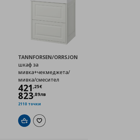
TANNFORSEN/ORRSJON
шкаф за
мивка+чекмеджета/
мивка/смесител
Цена
421,25 €
421
,
25
€
823
,
89
лв
2110 точки
а с любими
Добави в кошницата
Добави към списъка с любими