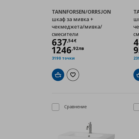
TANNFORSEN/ORRSJON
T
шкаф за мивка +
шк
чекмеджета/мивка/
ч
смесители
с
Цена
637,54 €
637
4
,
54
€
1246
9
,
92
лв
3190 точки
23
Добави в кошницата
Добави към списъка с любими
Сравнение