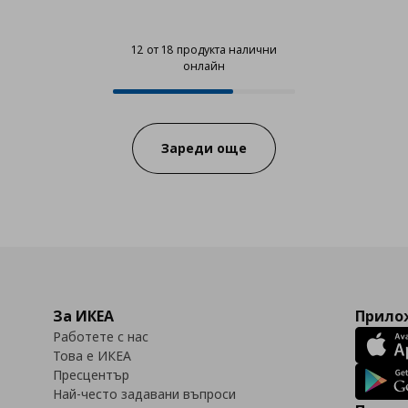
12 от 18 продукта налични
онлайн
12 от 18 продукта налични онла
Progress:
Зареди още
За ИКЕА
Прилож
Работете с нас
Това е ИКЕА
Пресцентър
Най-често задавани въпроси