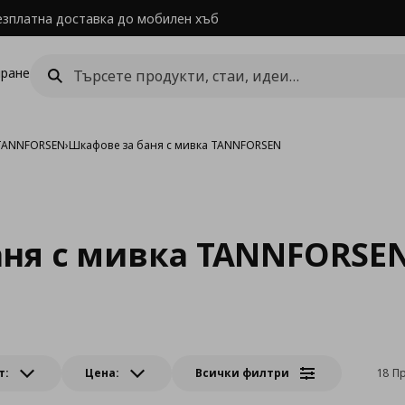
езплатна доставка до мобилен хъб
ране
TANNFORSEN
›
Шкафове за баня с мивка TANNFORSEN
аня с мивка TANNFORSE
т:
Цена:
Всички филтри
18 П