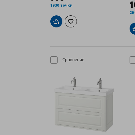
1
1930 точки
26
Добави в кошницата
Добави към списъка с любими
Сравнение