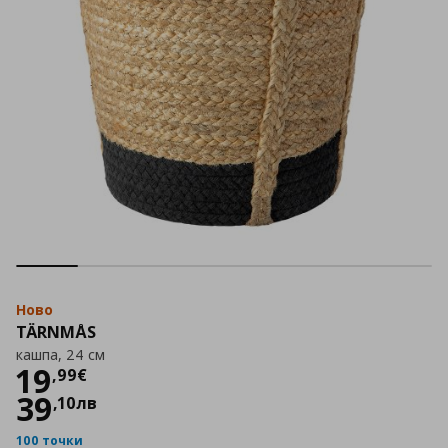
Ново
TÄRNMÅS
кашпа, 24 см
Цена
19,99 €
19
,
99
€
39
,
10
лв
100 точки