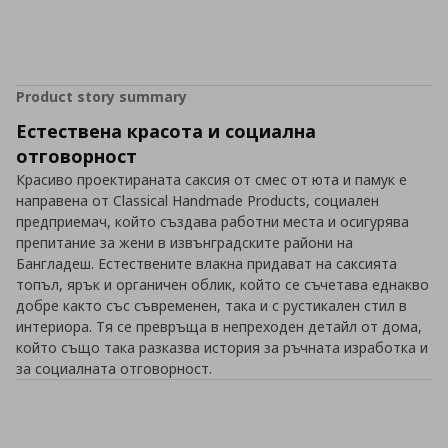
Product story summary
Естествена красота и социална
отговорност
Красиво проектираната саксия от смес от юта и памук е
направена от Classical Handmade Products, социален
предприемач, който създава работни места и осигурява
препитание за жени в извънградските райони на
Бангладеш. Естествените влакна придават на саксията
топъл, ярък и органичен облик, който се съчетава еднакво
добре както със съвременен, така и с рустикален стил в
интериора. Тя се превръща в непреходен детайл от дома,
който също така разказва история за ръчната изработка и
за социалната отговорност.