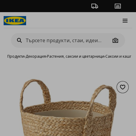
Проследяване на п
Магази
Burge
Camera
Продукти
›
Декорация
›
Растения, саксии и цветарници
›
Саксии и кашпи
›
Добав