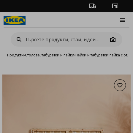
Проследяване на п
Магази
Burge
Camera
Продукти
›
Столове, табуретки и пейки
›
Пейки и табуретки
›
пейка с отде
Добав