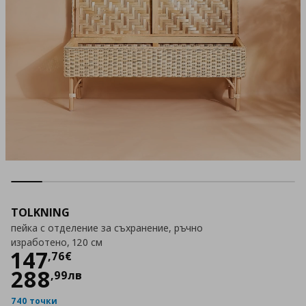
TOLKNING
пейка с отделение за съхранение, ръчно
изработено, 120 см
Цена
147,76 €
147
,
76
€
288
,
99
лв
740 точки