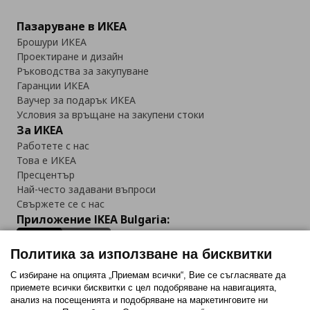
Пазаруване в ИКЕА
Брошури ИКЕА
Проектиране и дизайн
Ръководства за закупуване
Гаранции ИКЕА
Ваучер за подарък ИКЕА
Условия за връщане на закупени стоки
За ИКЕА
Работете с нас
Това е ИКЕА
Пресцентър
Най-често задавани въпроси
Свържете се с нас
Приложение IKEA Bulgaria:
Политика за използване на бисквитки
С избиране на опцията „Приемам всички“, Вие се съгласявате да
приемете всички бисквитки с цел подобряване на навигацията,
Последвайте ни:
анализ на посещенията и подобряване на маркетинговите ни