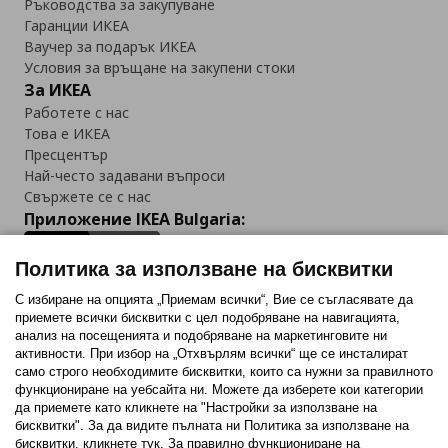
Ръководства за закупуване
Гаранции ИКЕА
Ваучер за подарък ИКЕА
Условия за връщане на закупени стоки
За ИКЕА
Работете с нас
Това е ИКЕА
Пресцентър
Най-често задавани въпроси
Свържете се с нас
Приложение IKEA Bulgaria:
Политика за използване на бисквитки
С избиране на опцията „Приемам всички“, Вие се съгласявате да
приемете всички бисквитки с цел подобряване на навигацията,
Последвайте ни:
анализ на посещенията и подобряване на маркетинговите ни
активности. При избор на „Отхвърлям всички“ ще се инсталират
Facebook
Twitter
Youtube
Pinterest
Instagram
само строго необходимитe бисквитки, които са нужни за правилното
функциониране на уебсайта ни. Можете да изберете кои категории
да приемете като кликнете на "Настройки за използване на
бисквитки". За да видите пълната ни Политика за използване на
бисквитки, кликнете тук. За правилно функциониране на