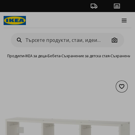
Проследяване на п
Магази
Burge
Camera
Продукти
›
IKEA за деца
›
Бебета
›
Съхранение за детска стая
›
Съхранение 
Добав