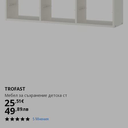
TROFAST
Мебел за съхранение детска ст
Цена
25,51 €
25
,
51
€
49
,
89
лв
4.8
5 Мнения
star