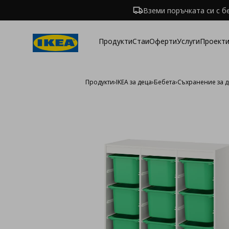
Вземи поръчката си с б
Продукти
Стаи
Оферти
Услуги
Проекти
Продукти
›
IKEA за деца
›
Бебета
›
Съхранение за д