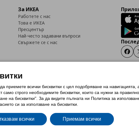
За ИКЕА
Прилож
Работете с нас
Това е ИКЕА
Пресцентър
Най-често задавани въпроси
Послед
Свържете се с нас
Faceb
квитки
 да приемете всички бисквитки с цел подобряване на навигацията,
тки (Cookies)
Избор на настройки за използване на бисквитки
Условия за п
ат само строго необходимитe бисквитки, които са нужни за правилн
Политика за защита на личните данни на ikea.bg
Общи условия на програма
ане на бисквитки". За да видите пълната ни Политика за използван
и на програма IKEA Family
асието си за използване на бисквитки.
тказвам всички
Приемам всички