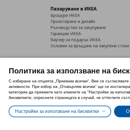
Пазаруване в ИКЕА
Брошури ИКЕА
Проектиране и дизайн
Ръководства за закупуване
Гаранции ИКЕА
Ваучер за подарък ИКЕА
Условия за връщане на закупени стоки
Политика за използване на бис
С избиране на опцията „Приемам всички“, Вие се съгласявате
Политика за използване на бискви
активности. При избор на „Отхвърлям всички“ ще се инсталир
Обща политика за личните данни
категории да приемете като кликнете на "Настройки за използв
Политика за защита на лични данн
бисквитките, опреснете страницата в случай, че оттеглите съгл
Настройки за използване на бисквитки
О
© Inter-IKEA Systems B.V. 1999 - 2025