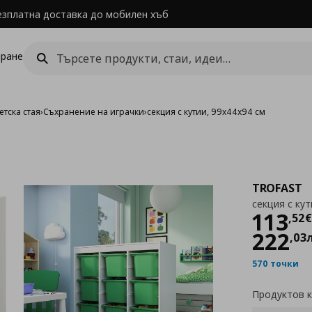
езплатна доставка до мобилен хъб
ране
етска стая
›
Съхранение на играчки
›
секция с кутии, 99x44x94 см
TROFAST
секция с кут
Цен
113
,
52
€
222
,
03
570 точки
Продуктов 