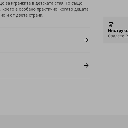
о за играчките в детската стая. То също
я, което е особено практично, когато децата
но и от двете страни.
Инструкц
Свалете P