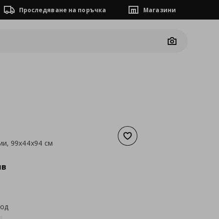
Проследяване на поръчка
Магазини
Camera
Добави към списъка с люб
ии, 99x44x94 см
а
113,52 €
лв
код