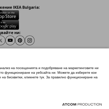
ение IKEA Bulgaria:
вайте ни:
ook
Twitter
Youtube
Pinterest
Instagram
 анализ на посещенията и подобряване на маркетинговите ни
олзване на ikea.bg
ото функциониране на уебсайта ни. Можете да изберете кои
 IKEA Family
е на бисквитки, кликнете тук. За правилно функциониране на