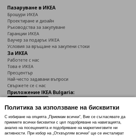
Пазаруване в ИКЕА
Брошури ИКЕА
Проектиране и дизайн
Ръководства за закупуване
Гаранции ИКЕА
Ваучер за подарък ИКЕА
Условия за връщане на закупени стоки
За ИКЕА
Работете с нас
Това е ИКЕА
Пресцентър
Най-често задавани въпроси
Свържете се с нас
Приложение IKEA Bulgaria:
Политика за използване на бисквитки
С избиране на опцията „Приемам всички“, Вие се съгласявате да
приемете всички бисквитки с цел подобряване на навигацията,
Последвайте ни:
анализ на посещенията и подобряване на маркетинговите ни
активности. При избор на „Отхвърлям всички“ ще се инсталират
Facebook
Twitter
Youtube
Pinterest
Instagram