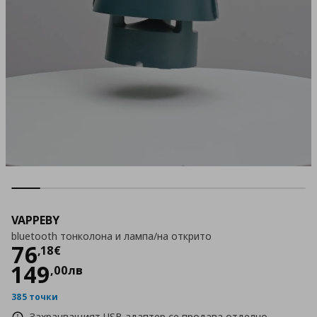
VAPPEBY
bluetooth тонколона и лампа/на открито
Цена
76,18 €
76
,
18
€
149
,
00
лв
385 точки
Захранващият USB адаптер се продава отделно.