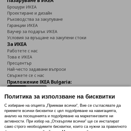
Пазаруване в ИКЕА
Брошури ИКЕА
Проектиране и дизайн
Ръководства за закупуване
Гаранции ИКЕА
Ваучер за подарък ИКЕА
Условия за връщане на закупени стоки
За ИКЕА
Работете с нас
Това е ИКЕА
Пресцентър
Най-често задавани въпроси
Свържете се с нас
Приложение IKEA Bulgaria:
Политика за използване на бисквитки
С избиране на опцията „Приемам всички“, Вие се съгласявате да
приемете всички бисквитки с цел подобряване на навигацията,
Последвайте ни:
анализ на посещенията и подобряване на маркетинговите ни
активности. При избор на „Отхвърлям всички“ ще се инсталират
Facebook
Twitter
Youtube
Pinterest
Instagram
само строго необходимитe бисквитки, които са нужни за правилното