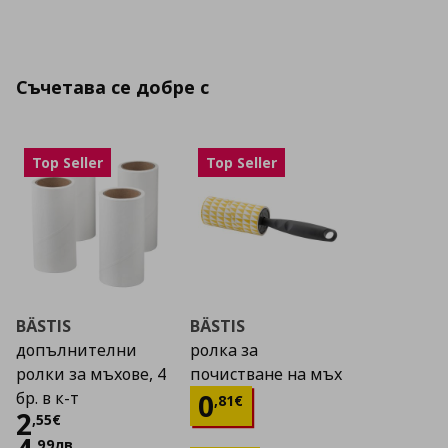
Съчетава се добре с
Top Seller
Top Seller
BÄSTIS
BÄSTIS
допълнителни
ролка за
ролки за мъхове, 4
почистване на мъх
Цена
0,81 €
0
бр. в к-т
,
81
€
Цена
2,55 €
2
,
55
€
,
99
лв