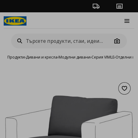
Проследяване на п
Магази
Burge
Camera
Продукти
›
Дивани и кресла
›
Модулни дивани
›
Серия VIMLE
›
Отделни мо
Добав