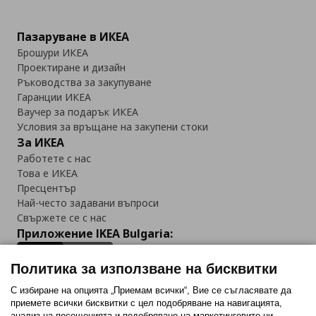
Пазаруване в ИКЕА
Брошури ИКЕА
Проектиране и дизайн
Ръководства за закупуване
Гаранции ИКЕА
Ваучер за подарък ИКЕА
Условия за връщане на закупени стоки
За ИКЕА
Работете с нас
Това е ИКЕА
Пресцентър
Най-често задавани въпроси
Свържете се с нас
Приложение IKEA Bulgaria:
Политика за използване на бисквитки
С избиране на опцията „Приемам всички“, Вие се съгласявате да
приемете всички бисквитки с цел подобряване на навигацията,
Последвайте ни:
анализ на посещенията и подобряване на маркетинговите ни