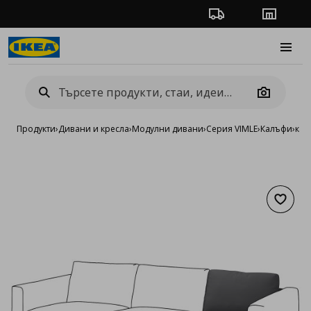
Проследяване на п
Магази
Burge
Camera
Продукти
›
Дивани и кресла
›
Модулни дивани
›
Серия VIMLE
›
Калъфи
›
кал
Добав