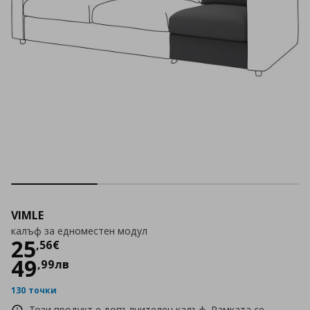
VIMLE
калъф за едноместен модул
Цена
25,56 €
25
,
56
€
49
,
99
лв
130 точки
Този продукт е допълнителен калъф. Рамката се