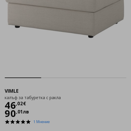
VIMLE
калъф за табуретка с ракла
Цена
46,02 €
46
,
02
€
90
,
01
лв
5.0
1 Мнение
star