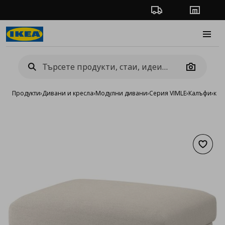
Проследяване на п
Магази
Burge
Camera
Продукти
›
Дивани и кресла
›
Модулни дивани
›
Серия VIMLE
›
Калъфи
›
кал
Добав