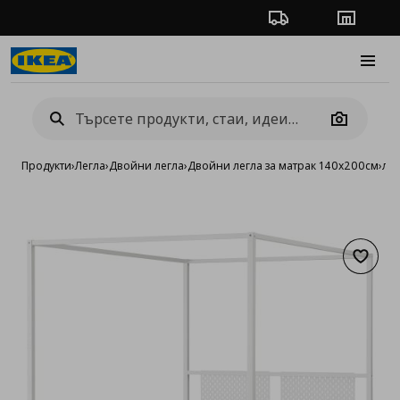
Проследяване на п
Магази
Burge
Camera
Продукти
›
Легла
›
Двойни легла
›
Двойни легла за матрак 140x200см
›
лег
Добав