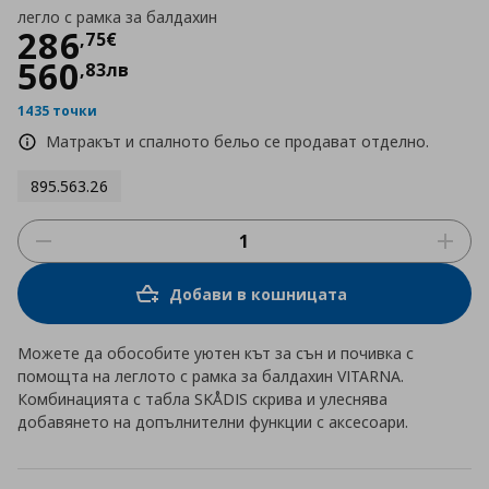
легло с рамка за балдахин
Цена
286,75 €
286
,
75
€
560
,
83
лв
1435 точки
Матракът и спалното бельо се продават отделно.
895.563.26
Добави в кошницата
Можете да обособите уютен кът за сън и почивка с
помощта на леглото с рамка за балдахин VITARNA.
Комбинацията с табла SKÅDIS скрива и улеснява
добавянето на допълнителни функции с аксесоари.