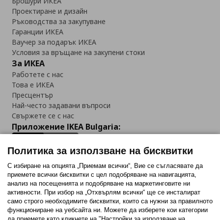
Брошури ИКЕА
Проектиране и дизайн
Ръководства за закупуване
Гаранции ИКЕА
Ваучер за подарък ИКЕА
Условия за връщане на закупени стоки
За ИКЕА
Работете с нас
Това е ИКЕА
Пресцентър
Най-често задавани въпроси
Свържете се с нас
Приложение IKEA Bulgaria:
Политика за използване на бисквитки
С избиране на опцията „Приемам всички“, Вие се съгласявате да
приемете всички бисквитки с цел подобряване на навигацията,
Последвайте ни:
анализ на посещенията и подобряване на маркетинговите ни
активности. При избор на „Отхвърлям всички“ ще се инсталират
Facebook
Twitter
Youtube
Pinterest
Instagram
само строго необходимитe бисквитки, които са нужни за правилното
функциониране на уебсайта ни. Можете да изберете кои категории
да приемете като кликнете на "Настройки за използване на