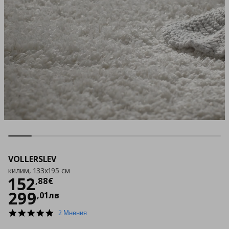
VOLLERSLEV
килим, 133x195 см
Цена
152,88 €
152
,
88
€
299
,
01
лв
5.0
2 Мнения
star