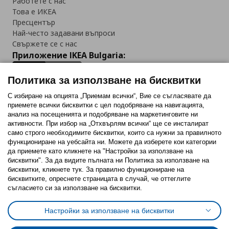
Работете с нас
Това е ИКЕА
Пресцентър
Най-често задавани въпроси
Свържете се с нас
Приложение IKEA Bulgaria:
Политика за използване на бисквитки
С избиране на опцията „Приемам всички“, Вие се съгласявате да
приемете всички бисквитки с цел подобряване на навигацията,
Последвайте ни:
анализ на посещенията и подобряване на маркетинговите ни
активности. При избор на „Отхвърлям всички“ ще се инсталират
Facebook
Twitter
Youtube
Pinterest
Instagram
само строго необходимитe бисквитки, които са нужни за правилното
функциониране на уебсайта ни. Можете да изберете кои категории
да приемете като кликнете на "Настройки за използване на
бисквитки". За да видите пълната ни Политика за използване на
бисквитки, кликнете тук. За правилно функциониране на
бисквитките, опреснете страницата в случай, че оттеглите
съгласието си за използване на бисквитки.
Политика за използване на бисквитки (Cookies)
Избор на настройки за използване на бисквитки
Настройки за използване на бисквитки
Условия за ползване на ikea.bg
Обща политика за личните данни
Политика за защита на личните данни на ikea.bg