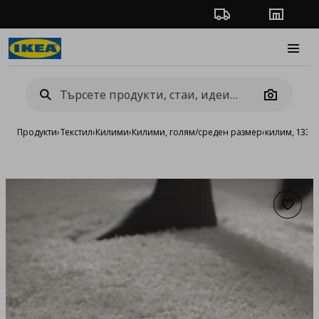
Проследяване на п
Магази
Burge
Camera
Продукти
›
Текстил
›
Килими
›
Килими, голям/среден размер
›
килим, 133x
Добав