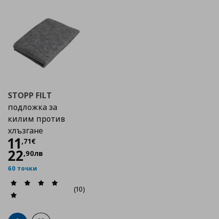
STOPP FILT
подложка за
килим против
хлъзгане
Цена
11,71 €
11
,
71
€
22
,
90
лв
60 точки
(10)