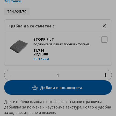
rating
765 точки
704.925.70
Трябва да се съчетае с
STOPP FILT
подложка за килим против хлъзгане
Цена
11,71 €
11
,
71
€
22
,
90
лв
60 точки
Добави в кошницата
Дългите бели влакна от вълна са изтъкани с различна
дебелина за по-мека и неустоима текстура, която е удобна
за ходене, играене и лежене.