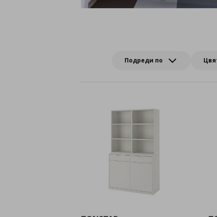
Подреди по
Цвя