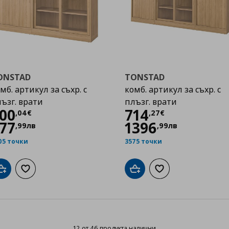
ONSTAD
TONSTAD
мб. артикул за съхр. с
комб. артикул за съхр. с
ъзг. врати
плъзг. врати
Цена
500,04 €
Цена
714,27 €
00
714
,
04
€
,
27
€
77
1396
,
99
лв
,
99
лв
05 точки
3575 точки
Добави в кошницата
Добави към списъка с любими
Добави в кошницата
Добави към списък
12 от 46 продукта налични