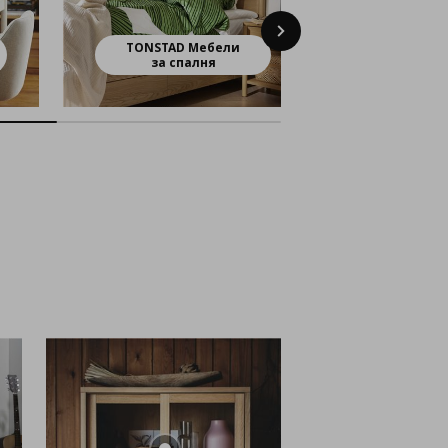
Next
TONSTAD Мебели
TONSTAD
за спалня
за тра