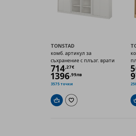
TONSTAD
T
комб. артикул за
ко
съхранение с плъзг. врати
пл
Цена
714,27 €
714
5
,
27
€
1396
9
,
99
лв
3575 точки
25
Добави в кошницата
Добави към списъка с любими