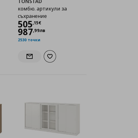
TONSTAD
комбю. артикули за
съхранение
Цена
505,15 €
505
,
15
€
987
,
99
лв
2530 точки
а с любими
Добави към списъка с любими
Информирай ме за наличност