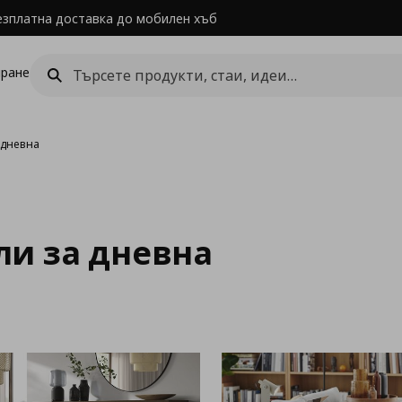
езплатна доставка до мобилен хъб
ране
 дневна
и за дневна