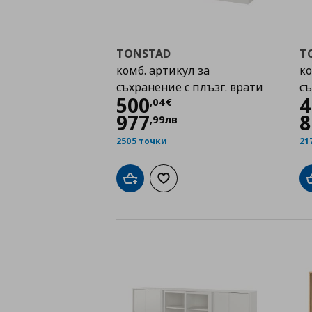
TONSTAD
T
комб. артикул за
ко
съхранение с плъзг. врати
с
Цена
500,04 €
500
4
,
04
€
977
8
,
99
лв
2505 точки
21
Добави в кошницата
Добави към списъка с любими