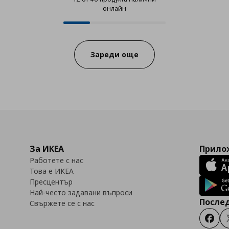
онлайн
12 от 46 продукта налични онла
Progress:
Зареди още
За ИКЕА
Прилож
Работете с нас
Това е ИКЕА
Пресцентър
Най-често задавани въпроси
Послед
Свържете се с нас
Faceb