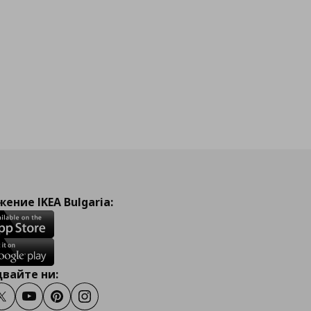
йн
ение IKEA Bulgaria:
вайте ни:
ook
Twitter
Youtube
Pinterest
Instagram