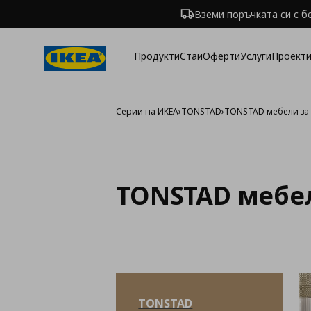
Вземи поръчката си с б
Продукти
Стаи
Оферти
Услуги
Проекти
Серии на ИКЕА
›
TONSTAD
›
TONSTAD мебели за
TONSTAD мебел
TONSTAD