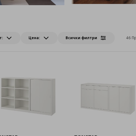
т:
Цена:
Всички филтри
46 П