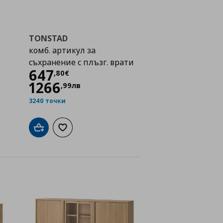
TONSTAD
комб. артикул за
съхранение с плъзг. врати
Цена
647,80 €
647
,
80
€
1266
,
99
лв
3240 точки
исъка с любими
Добави в кошницата
Добави към списъка с любими
чност