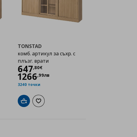
TONSTAD
комб. артикул за съхр. с
плъзг. врати
Цена
647,80 €
647
,
80
€
1266
,
99
лв
3240 точки
а с любими
Добави в кошницата
Добави към списъка с любими