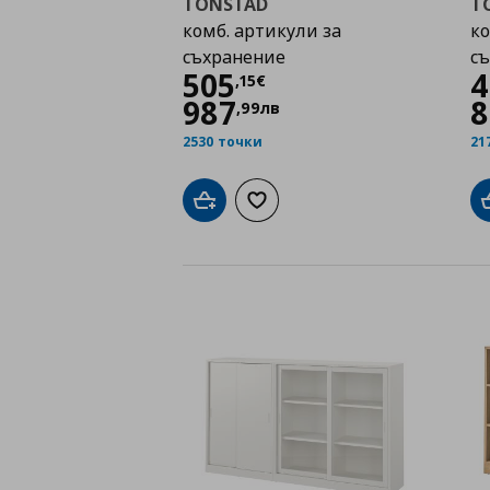
TONSTAD
T
комб. артикули за
ко
съхранение
с
Цена
505,15 €
505
4
,
15
€
987
8
,
99
лв
2530 точки
21
Добави в кошницата
Добави към списъка с любими