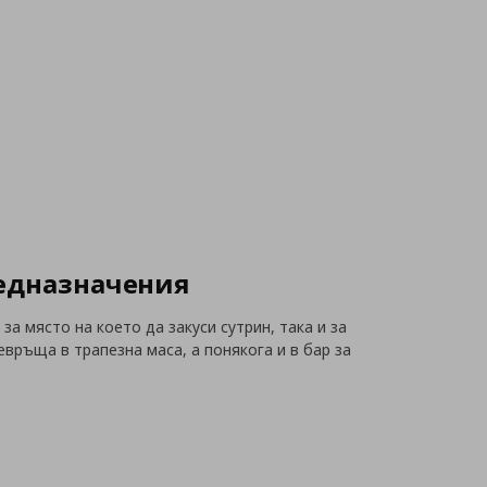
редназначения
а място на което да закуси сутрин, така и за
връща в трапезна маса, а понякога и в бар за