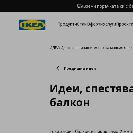
Вземи поръчката си с б
Продукти
Стаи
Оферти
Услуги
Проекти
ИДЕИ
›
Идеи, спестяващи място на малкия бал
Предишна идея
Идеи, спестяв
балкон
Този закрит балкон е широк само 2 мет