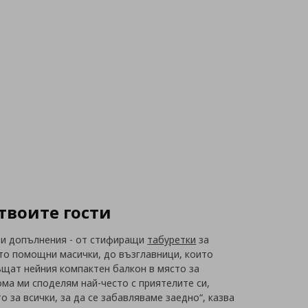
 твоите гости
иви допълнения - от стифиращи
табуретки
за
то помощни масички, до възглавници, които
ъщат нейния компактен балкон в място за
ома ми споделям най-често с приятелите си,
 за всички, за да се забавляваме заедно“, казва