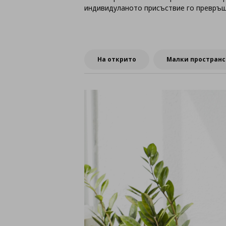
индивидуланото присъствие го превръщ
На открито
Малки пространс