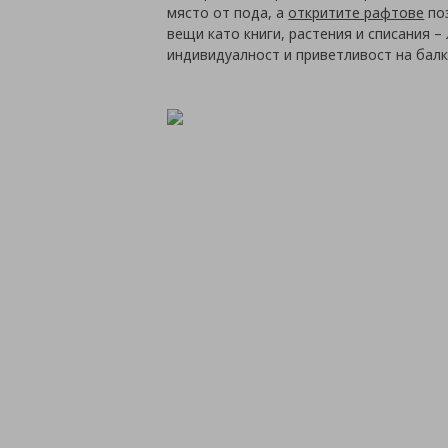
място от пода, а
откритите рафтове
поз
вещи като книги, растения и списания 
индивидуалност и приветливост на балк