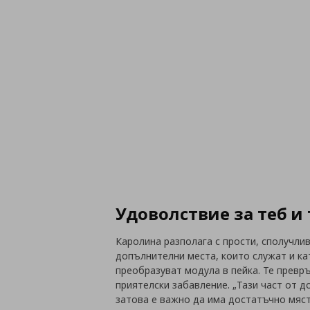
Удоволствие за теб и
Каролина разполага с прости, сполучл
допълнителни места, които служат и ка
преобразуват модула в пейка. Те превр
приятелски забавление. „Тази част от д
затова е важно да има достатъчно място