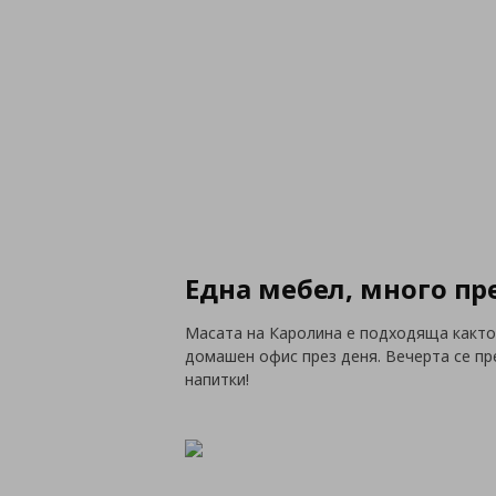
Една мебел, много п
Масата на Каролина е подходяща както з
домашен офис през деня. Вечерта се пре
напитки!