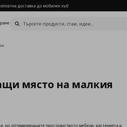
езплатна доставка до мобилен хъб
ране
кон
ащи място на малкия
ра, но оптимизиращите пространството мебели, растенията и