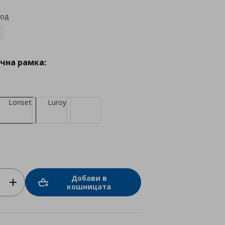
код
чна рамка:
Lonset
Luroy
Добави в
кошницата