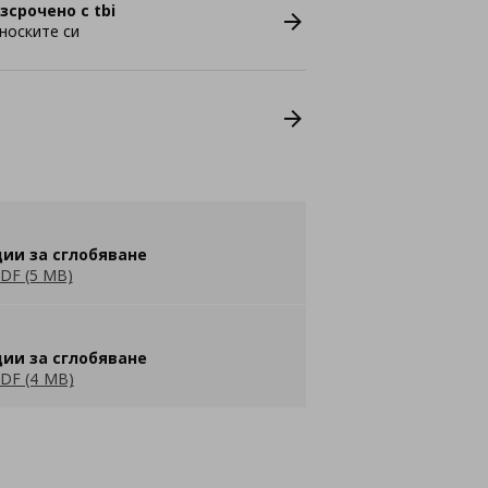
зсрочено с tbi
носките си
ии за сглобяване
DF (5 MB)
ии за сглобяване
DF (4 MB)