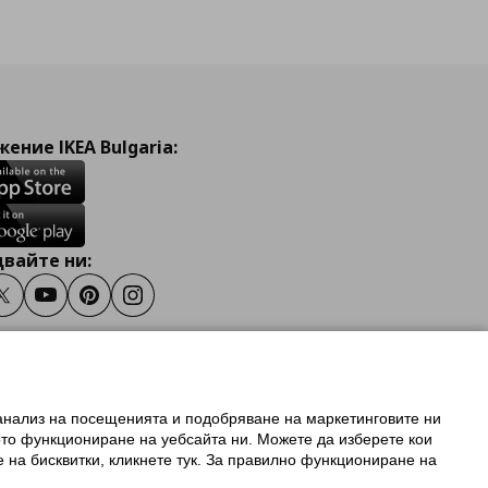
ение IKEA Bulgaria:
вайте ни:
ook
Twitter
Youtube
Pinterest
Instagram
 анализ на посещенията и подобряване на маркетинговите ни
олзване на ikea.bg
ото функциониране на уебсайта ни. Можете да изберете кои
 IKEA Family
е на бисквитки, кликнете тук. За правилно функциониране на