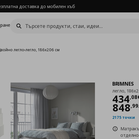
езплатна доставка до мобилен хъб
ране
Двойно легло
›
легло, 186x206 см
BRIMNES
легло, 186x2
Цен
434
,
08
848
,
99
2175 точки
Матракъ
отделно