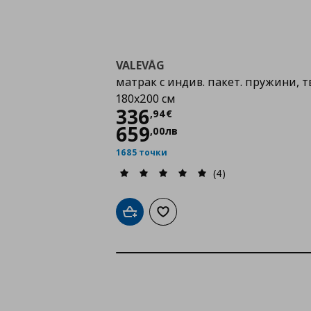
VALEVÅG
матрак с индив. пакет. пружини, т
180x200 см
Цена
336,94 €
336
,
94
€
659
,
00
лв
1685 точки
(4)
Добави в кошницата
Добави към списъка с любими