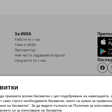
За ИКЕА
Прилож
Работете с нас
Това е ИКЕА
Пресцентър
Най-често задавани въпроси
Послед
Свържете се с нас
Faceb
квитки
 да приемете всички бисквитки с цел подобряване на навигацията,
тки (Cookies)
Избор на настройки за използване на бисквитки
Условия за п
ат само строго необходимитe бисквитки, които са нужни за правилн
Политика за защита на личните данни на ikea.bg
Общи условия на програма
ане на бисквитки". За да видите пълната ни Политика за използван
и на програма IKEA Family
асието си за използване на бисквитки.