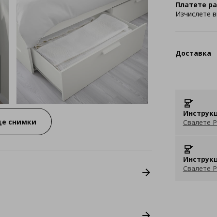
Платете ра
Изчислете в
Доставка
Инструкц
е снимки
Свалете P
Инструкц
Свалете P