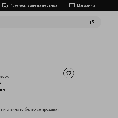
Проследяване на поръчка
Магазини
Camera
Добави към списъка с люб
06 см
а
434,08 €
€
лв
т и спалното бельо се продават
.