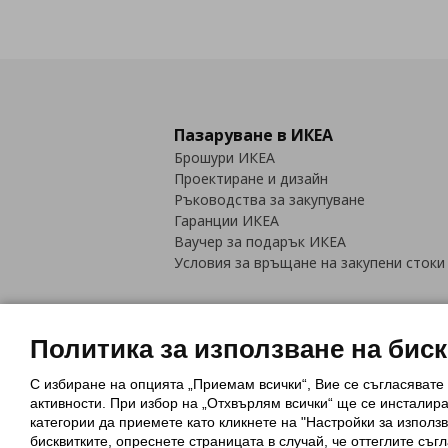
Пазаруване в ИКЕА
Брошури ИКЕА
Проектиране и дизайн
Ръководства за закупуване
Гаранции ИКЕА
Ваучер за подарък ИКЕА
Условия за връщане на закупени стоки
Политика за използване на бис
С избиране на опцията „Приемам всички“, Вие се съгласявате
Политика за използване на бискви
активности. При избор на „Отхвърлям всички“ ще се инсталир
Обща политика за личните данни
категории да приемете като кликнете на "Настройки за използв
Политика за защита на лични данн
бисквитките, опреснете страницата в случай, че оттеглите съгл