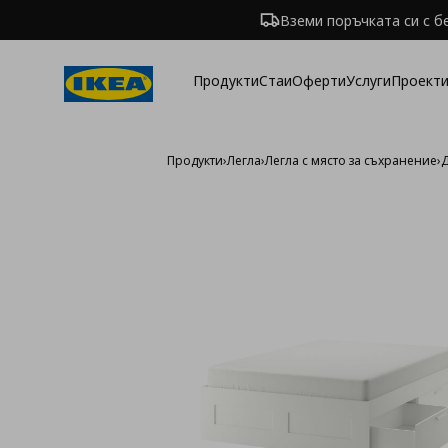
Вземи поръчката си с б
Продукти
Стаи
Оферти
Услуги
Проекти
Продукти
›
Легла
›
Легла с място за съхранение
›