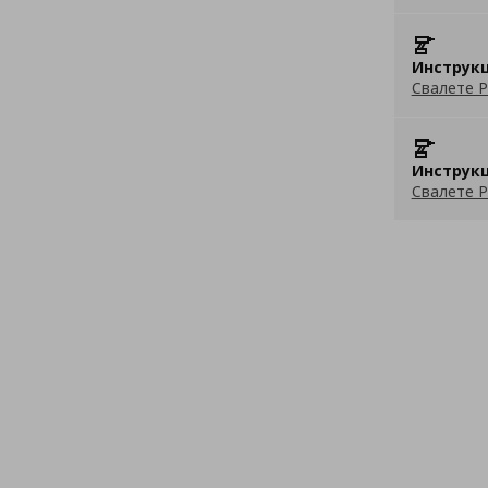
Инструкц
Свалете P
Инструкц
Свалете P