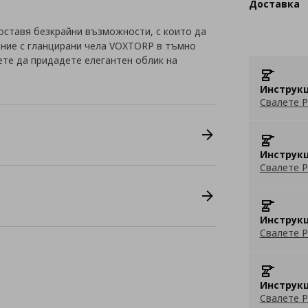
Доставка
оставя безкрайни възможности, с които да
ание с гланцирани чела VOXTORP в тъмно
те да придадете елегантен облик на
Инструкц
Свалете P
Инструкц
Свалете P
Инструкц
Свалете P
Инструкц
Свалете P