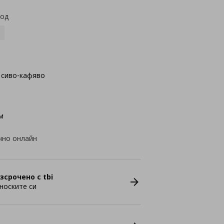
код
 сиво-кафявo
м
чно онлайн
зсрочено с tbi
носките си