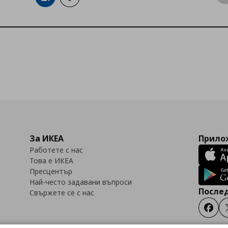
Добави в кошницата
Добави към списъка с любими
За ИКЕА
Прилож
Работете с нас
Това е ИКЕА
Пресцентър
Най-често задавани въпроси
Послед
Свържете се с нас
Faceb