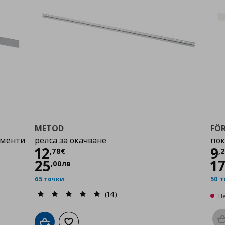
METOD
FÖ
ементи
релса за окачване
пок
Цена
12,78 €
Ц
12
9
,
78
€
,
25
1
,
00
лв
65 точки
50 
(14)
Н