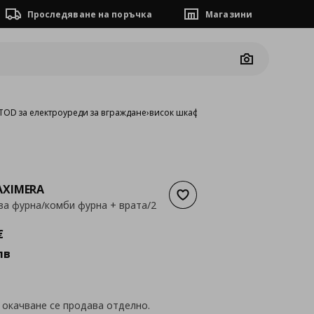
Проследяване на поръчка
Магазини
Camera
OD за електроуреди за вграждане
›
висок шкаф за фурна/комби фурна + вр
XIMERA
Добави към списъка с люб
за фурна/комби фурна + врата/2
а
380,91 €
€
лв
 окачване се продава отделно.