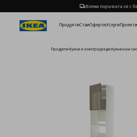
Вземи поръчката си с б
Продукти
Стаи
Оферти
Услуги
Проекти
Продукти
›
Кухни и електроуреди
›
Кухненски си