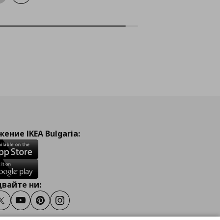
ение IKEA Bulgaria:
вайте ни:
ook
Twitter
Youtube
Pinterest
Instagram