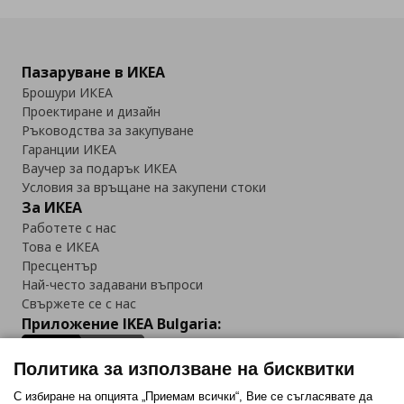
Пазаруване в ИКЕА
Брошури ИКЕА
Проектиране и дизайн
Ръководства за закупуване
Гаранции ИКЕА
Ваучер за подарък ИКЕА
Условия за връщане на закупени стоки
За ИКЕА
Работете с нас
Това е ИКЕА
Пресцентър
Най-често задавани въпроси
Свържете се с нас
Приложение IKEA Bulgaria:
Политика за използване на бисквитки
С избиране на опцията „Приемам всички“, Вие се съгласявате да