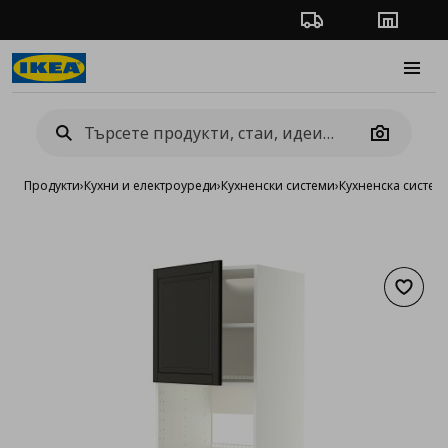
Проследяване на п
Магази
Burge
Camera
Продукти
›
Кухни и електроуреди
›
Кухненски системи
›
Кухненска систе
Добав