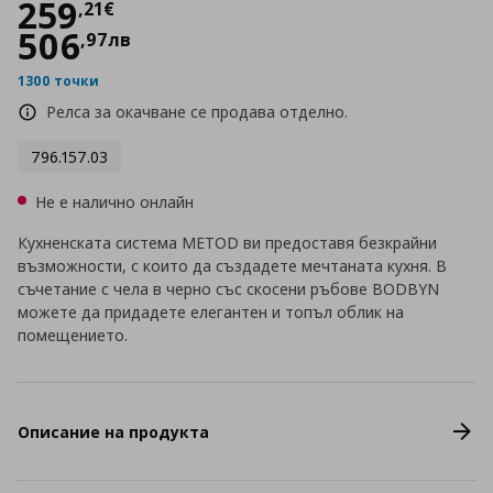
Цена
259,21 €
259
,
21
€
506
,
97
лв
1300 точки
Релса за окачване се продава отделно.
796.157.03
Не е налично онлайн
Кухненската система METOD ви предоставя безкрайни
възможности, с които да създадете мечтаната кухня. В
съчетание с чела в черно със скосени ръбове BODBYN
можете да придадете елегантен и топъл облик на
помещението.
Описание на продукта