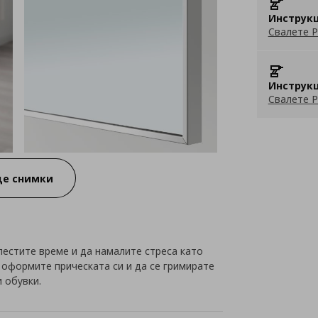
Инструкц
Свалете P
Инструкц
Свалете P
е снимки
пестите време и да намалите стреса като
 оформите прическата си и да се гримирате
 обувки.