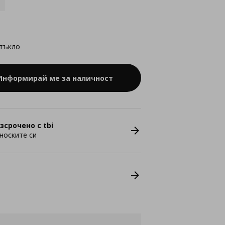
стъкло
Информирай ме за наличност
зсрочено с tbi
носките си