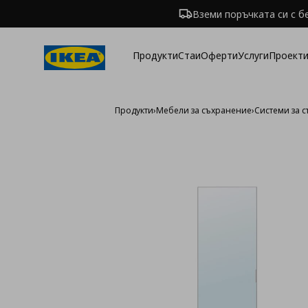
Вземи поръчката си с б
Продукти
Стаи
Оферти
Услуги
Проекти
Продукти
›
Мебели за съхранение
›
Системи за 