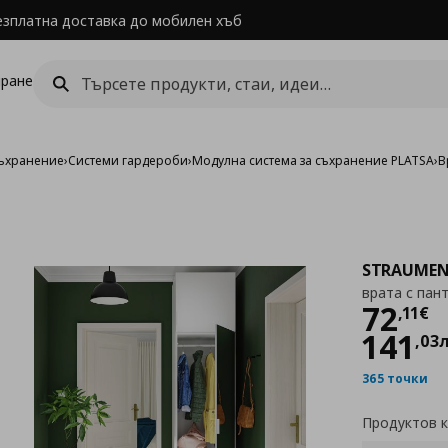
езплатна доставка до мобилен хъб
ране
съхранение
›
Системи гардероби
›
Модулна система за съхранение PLATSA
›
В
STRAUME
врата с пан
Цен
72
,
11
€
141
,
03
365 точки
Продуктов 