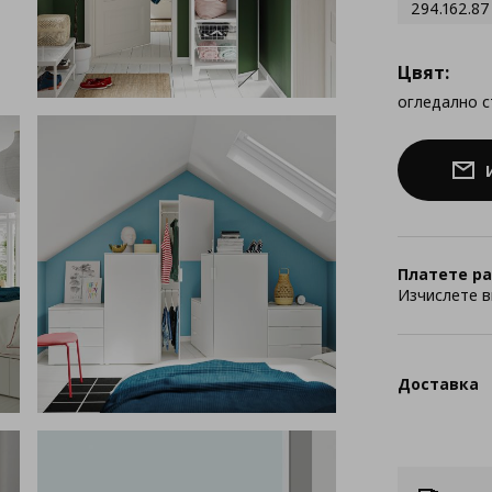
294.162.87
Цвят:
огледално 
Платете ра
Изчислете в
Доставка