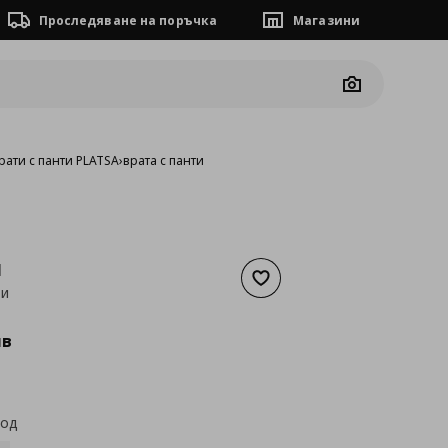
Проследяване на поръчка
Магазини
Camera
рати с панти PLATSA
›
врата с панти
N
Добави към списъка с люб
ти
а
72,11 €
лв
код