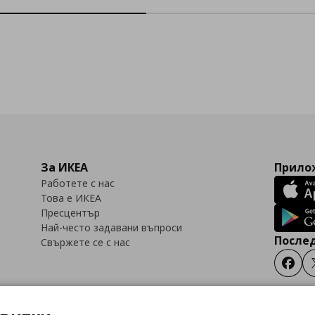
За ИКЕА
Прилож
Работете с нас
Това е ИКЕА
Пресцентър
Най-често задавани въпроси
Послед
Свържете се с нас
Faceb