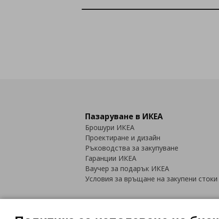
Пазаруване в ИКЕА
Брошури ИКЕА
Проектиране и дизайн
Ръководства за закупуване
Гаранции ИКЕА
Ваучер за подарък ИКЕА
Условия за връщане на закупени стоки