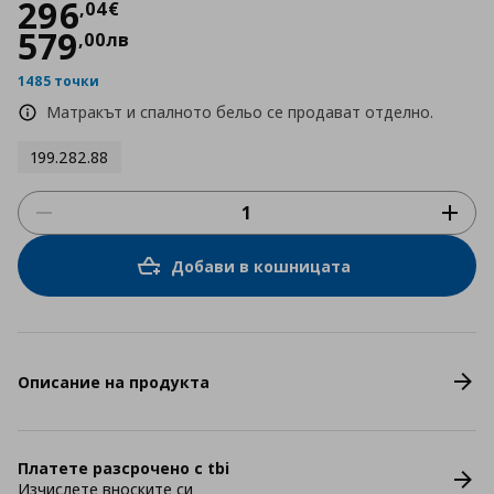
Цена
296,04 €
296
,
04
€
579
,
00
лв
1485 точки
Матракът и спалното бельо се продават отделно.
199.282.88
Добави в кошницата
Описание на продукта
Платете разсрочено с tbi
Изчислете вноските си