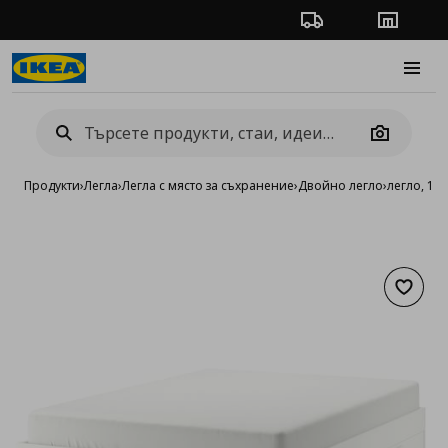
Проследяване на п
Магази
Burge
Camera
Продукти
›
Легла
›
Легла с място за съхранение
›
Двойно легло
›
легло, 18
Добав