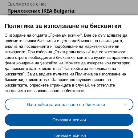
Свържете се с нас
Приложение IKEA Bulgaria:
Политика за използване на бисквитки
С избиране на опцията „Приемам всички“, Вие се съгласявате да
приемете всички бисквитки с цел подобряване на навигацията,
Последвайте ни:
анализ на посещенията и подобряване на маркетинговите ни
активности. При избор на „Отхвърлям всички“ ще се инсталират
Facebook
Twitter
Youtube
Pinterest
Instagram
само строго необходимитe бисквитки, които са нужни за правилното
функциониране на уебсайта ни. Можете да изберете кои категории
да приемете като кликнете на "Настройки за използване на
бисквитки". За да видите пълната ни Политика за използване на
бисквитки, кликнете тук. За правилно функциониране на
бисквитките, опреснете страницата в случай, че оттеглите
съгласието си за използване на бисквитки.
Политика за използване на бисквитки (Cookies)
Избор на настройки за използване на бисквитки
Настройки за използване на бисквитки
Условия за ползване на ikea.bg
Обща политика за личните данни
Политика за защита на личните данни на ikea.bg
Общи условия на програма IKEA Family
Отказвам всички
Политика за защита на лични данни на програма IKEA Family
Приемам всички