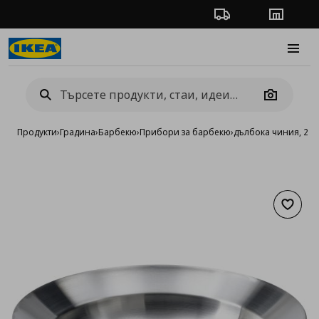
Проследяване на п
Магази
Burge
Camera
Продукти
›
Градина
›
Барбекю
›
Прибори за барбекю
›
дълбока чиния, 21 
Добав