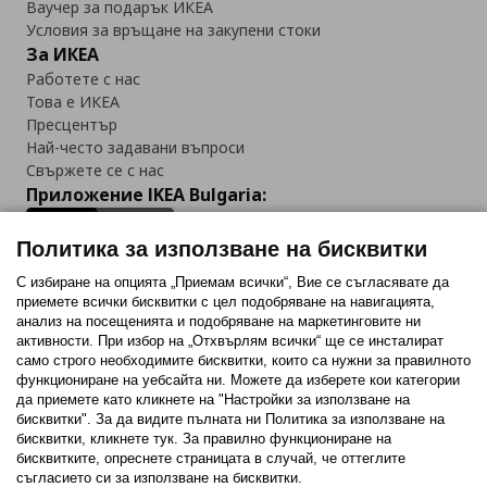
Ваучер за подарък ИКЕА
Условия за връщане на закупени стоки
За ИКЕА
Работете с нас
Това е ИКЕА
Пресцентър
Най-често задавани въпроси
Свържете се с нас
Приложение IKEA Bulgaria:
Политика за използване на бисквитки
С избиране на опцията „Приемам всички“, Вие се съгласявате да
приемете всички бисквитки с цел подобряване на навигацията,
Последвайте ни:
анализ на посещенията и подобряване на маркетинговите ни
активности. При избор на „Отхвърлям всички“ ще се инсталират
Facebook
Twitter
Youtube
Pinterest
Instagram
само строго необходимитe бисквитки, които са нужни за правилното
функциониране на уебсайта ни. Можете да изберете кои категории
да приемете като кликнете на "Настройки за използване на
бисквитки". За да видите пълната ни Политика за използване на
бисквитки, кликнете тук. За правилно функциониране на
бисквитките, опреснете страницата в случай, че оттеглите
съгласието си за използване на бисквитки.
Политика за използване на бисквитки (Cookies)