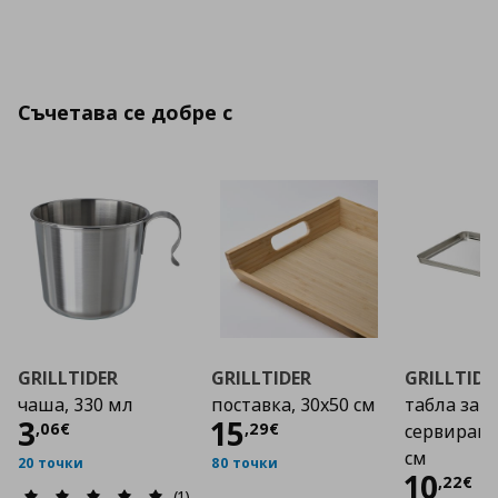
Съчетава се добре с
GRILLTIDER
GRILLTIDER
GRILLTIDE
чаша, 330 мл
поставка, 30x50 см
табла за
Цена
3,06 €
Цена
15,29 €
3
15
,
06
€
,
29
€
сервиране
см
20 точки
80 точки
Цена
10
,
22
€
(1)