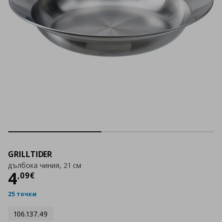
GRILLTIDER
дълбока чиния, 21 см
Цена
4,09 €
4
,
09
€
25 точки
106.137.49