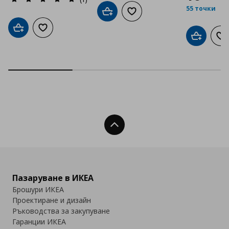
55 точки
Добави в кошницата
Добави към списъка с люб
Добави в кошницата
Добави към списъка с любими
Добави в
До
Нагоре
Пазаруване в ИКЕА
Брошури ИКЕА
Проектиране и дизайн
Ръководства за закупуване
Гаранции ИКЕА