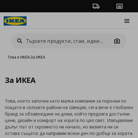
Проследяване на п
Магази
Burge
Camera
Това е ИКЕА
›
За ИКЕА
За ИКЕА
Това, което започна като малка компания за поръчки по
пощата в селските райони на Швеция, сега вече е глобален
бранд за обзавеждане на дома, който предлага достъпни
цени, дизайн и комфорт на хората по цял свят. Извървяхме
дълъг път от скромното ни начало, но визията ни си
остава същата: да направим всеки ден по-добър за хората.