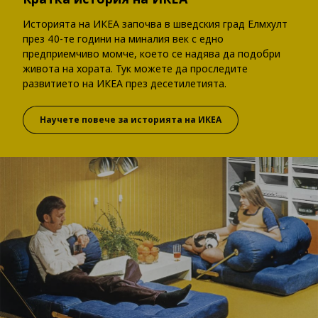
Историята на ИКЕА започва в шведския град Елмхулт
през 40-те години на миналия век с едно
предприемчиво момче, което се надява да подобри
живота на хората. Тук можете да проследите
развитието на ИКЕА през десетилетията.
Научете повече за историята на ИКЕА