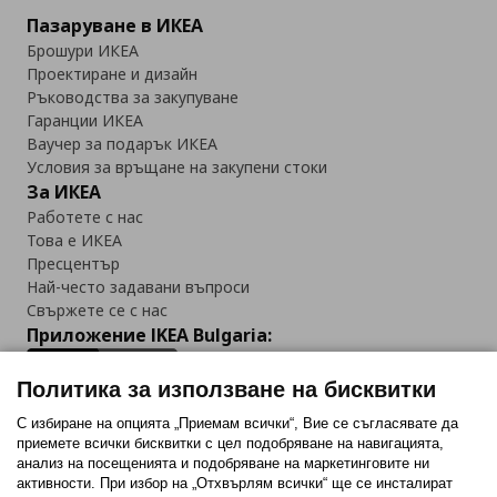
Пазаруване в ИКЕА
Брошури ИКЕА
Проектиране и дизайн
Ръководства за закупуване
Гаранции ИКЕА
Ваучер за подарък ИКЕА
Условия за връщане на закупени стоки
За ИКЕА
Работете с нас
Това е ИКЕА
Пресцентър
Най-често задавани въпроси
Свържете се с нас
Приложение IKEA Bulgaria:
Политика за използване на бисквитки
С избиране на опцията „Приемам всички“, Вие се съгласявате да
приемете всички бисквитки с цел подобряване на навигацията,
Последвайте ни:
анализ на посещенията и подобряване на маркетинговите ни
активности. При избор на „Отхвърлям всички“ ще се инсталират
Facebook
Twitter
Youtube
Pinterest
Instagram